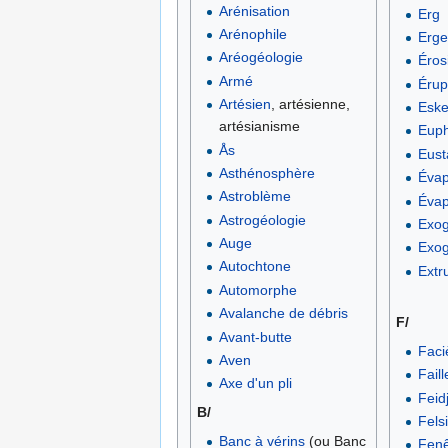
Arénisation
Erg
Arénophile
Erge
Aréogéologie
Éros
Armé
Érupt
Artésien
, artésienne,
Eske
artésianisme
Euph
Ås
Eust
Asthénosphère
Évap
Astroblème
Évap
Astrogéologie
Exo
Auge
Exog
Autochtone
Extr
Automorphe
Avalanche de débris
F/
Avant-butte
Faci
Aven
Faill
Axe d'un pli
Feid
B/
Fels
Banc à vérins
(ou Banc
Fenê