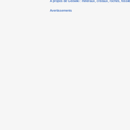
À propos de Géowiki : minéraux, cristaux, roches, fossile
Avertissements