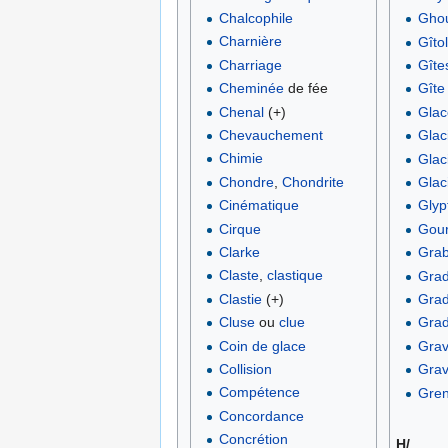
Chalcophile
Gho
Charnière
Gîto
Charriage
Gîte
Cheminée
de fée
Gîte
Chenal
(+)
Glac
Chevauchement
Glac
Chimie
Glac
Chondre
,
Chondrite
Glac
Cinématique
Glyp
Cirque
Gou
Clarke
Gra
Claste
,
clastique
Grad
Clastie
(+)
Grad
Cluse
ou
clue
Grad
Coin de glace
Grav
Collision
Grav
Compétence
Gre
Concordance
Concrétion
H/