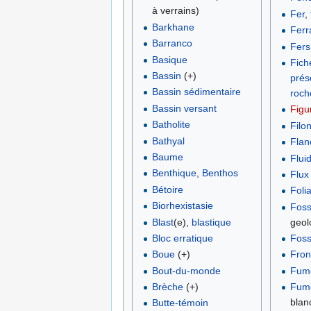
à verrains)
Fer
,
Barkhane
Ferra
Barranco
Fers
Basique
Fich
Bassin
(+)
prés
Bassin sédimentaire
roch
Bassin versant
Figu
Batholite
Filo
Bathyal
Flan
Baume
Fluid
Benthique
,
Benthos
Flux
Bétoire
Folia
Biorhexistasie
Fos
Blast
(e),
blastique
geol
Bloc erratique
Fos
Boue
(+)
Fron
Bout-du-monde
Fume
Brèche
(+)
Fum
blan
Butte-témoin