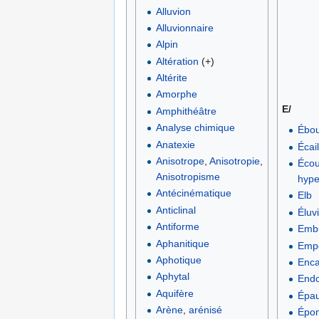
Alluvion
Alluvionnaire
Alpin
Altération
(+)
Altérite
Amorphe
E/
Amphithéâtre
Analyse chimique
Ébou
Anatexie
Écail
Anisotrope
,
Anisotropie
,
Écou
Anisotropisme
hype
Antécinématique
Elb
Anticlinal
Éluv
Antiforme
Emb
Aphanitique
Emp
Aphotique
Enca
Aphytal
End
Aquifère
Épa
Arène
,
arénisé
Épon