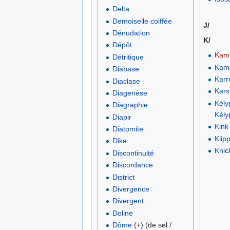
Delta
Demoiselle coiffée
J/
Dénudation
K/
Dépôt
Kam
Détritique
Kame
Diabase
Karr
Diaclase
Kars
Diagenèse
Kély
Diagraphie
Kély
Diapir
Kink
Diatomite
Klip
Dike
Knic
Discontinuité
Discordance
District
Divergence
Divergent
Doline
Dôme
(+) (de sel /