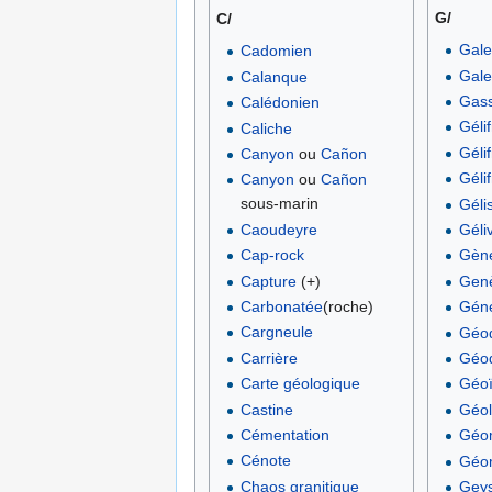
G/
C/
Gale
Cadomien
Gale
Calanque
Gass
Calédonien
Gélif
Caliche
Géli
Canyon
ou
Cañon
Gélif
Canyon
ou
Cañon
sous-marin
Géli
Caoudeyre
Géli
Cap-rock
Gèn
Capture
(+)
Gen
Carbonatée
(roche)
Géné
Cargneule
Géo
Carrière
Géo
Carte géologique
Géo
Castine
Géol
Cémentation
Géo
Cénote
Géo
Chaos granitique
Gey