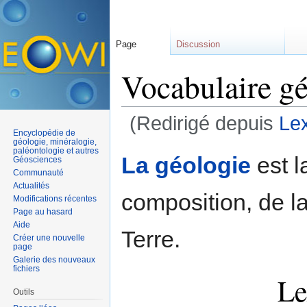
Page
Discussion
Vocabulaire g
(Redirigé depuis
Le
Encyclopédie de
Aller à :
navigation
,
rechercher
géologie, minéralogie,
paléontologie et autres
La géologie
est l
Géosciences
Communauté
Actualités
composition, de la 
Modifications récentes
Page au hasard
Aide
Terre.
Créer une nouvelle
page
Galerie des nouveaux
fichiers
Le
Outils