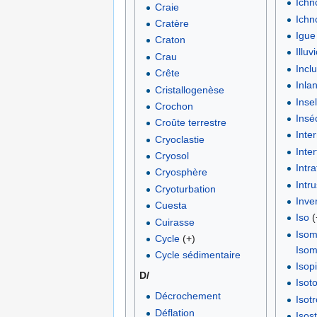
Ichn
Craie
Ichn
Cratère
Igue
Craton
Illuv
Crau
Incl
Crête
Inla
Cristallogenèse
Inse
Crochon
Insé
Croûte terrestre
Inte
Cryoclastie
Inter
Cryosol
Intr
Cryosphère
Intr
Cryoturbation
Inver
Cuesta
Iso
(
Cuirasse
Iso
Cycle
(+)
Isom
Cycle sédimentaire
Isop
D/
Isot
Décrochement
Isot
Déflation
Isos