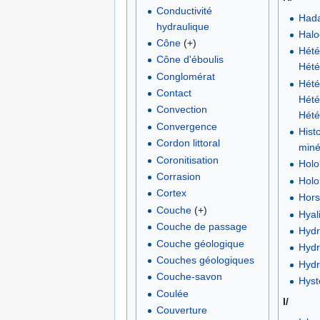
Conductivité
Hada
hydraulique
Halo
Cône
(+)
Hét
Cône d'éboulis
Hét
Conglomérat
Hété
Contact
Hété
Convection
Hété
Convergence
Histo
Cordon littoral
miné
Coronitisation
Holo
Corrasion
Holo
Cortex
Hors
Couche
(+)
Hyal
Couche de passage
Hydr
Couche géologique
Hydr
Couches géologiques
Hydr
Couche-savon
Hyst
Coulée
I/
Couverture