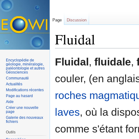
Page
Discussion
Fluidal
Aller à :
navigation
,
rechercher
Fluidal
,
fluidale
,
Encyclopédie de
géologie, minéralogie,
paléontologie et autres
Géosciences
couler, (en anglai
Communauté
Actualités
Modifications récentes
roches magmatiq
Page au hasard
Aide
Créer une nouvelle
laves
, où la dispo
page
Galerie des nouveaux
fichiers
comme s'étant for
Outils