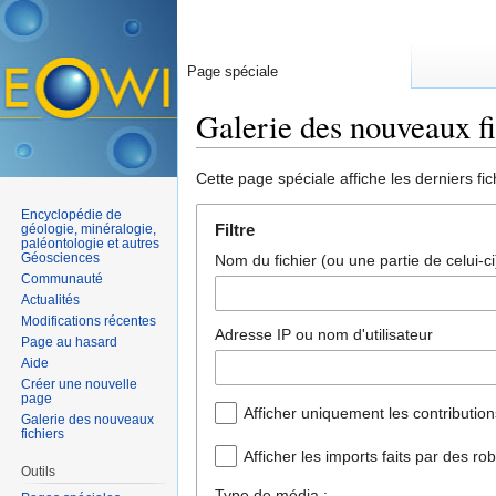
Page spéciale
Galerie des nouveaux fi
Aller à :
navigation
,
rechercher
Cette page spéciale affiche les derniers fic
Encyclopédie de
Filtre
géologie, minéralogie,
paléontologie et autres
Géosciences
Nom du fichier (ou une partie de celui-ci)
Communauté
Actualités
Modifications récentes
Adresse IP ou nom d'utilisateur
Page au hasard
Aide
Créer une nouvelle
page
Afficher uniquement les contributi
Galerie des nouveaux
fichiers
Afficher les imports faits par des ro
Outils
Type de média :