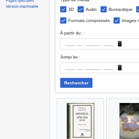
Pages spéciales
Version imprimable
3D
Audio
Bureautique
Formats compressés
Images m
À partir du :
____
Jusqu’au :
____
Rechercher