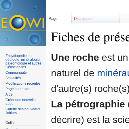
Page
Discussion
Fiches de prés
Aller à :
navigation
,
rechercher
Une roche
est un
Encyclopédie de
géologie, minéralogie,
paléontologie et autres
Géosciences
naturel de
minéra
Communauté
Actualités
Modifications récentes
d'autre(s) roche(s)
Page au hasard
Aide
Créer une nouvelle
La pétrographie
page
Galerie des nouveaux
fichiers
décrire) est la sc
Outils