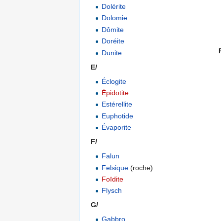
Dolérite
Dolomie
Dômite
Doréite
Dunite
E/
..................................................
Éclogite
Épidotite
Estérellite
Euphotide
Évaporite
F/
Falun
Felsique
(roche)
Foïdite
Flysch
G/
Gabbro