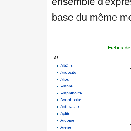
ensemble d'expres
base du même m
Fiches de
A/
..................................................
Albâtre
Andésite
Alios
Ambre
I
Amphibolite
Anorthosite
Anthracite
Aplite
Ardoise
Arène