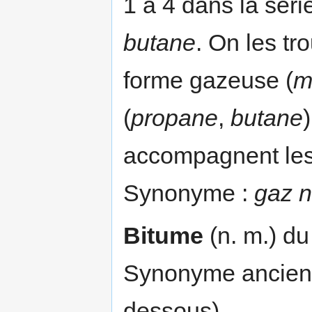
1 à 4 dans la séri
butane
. On les tr
forme gazeuse (
m
(
propane
,
butane
)
accompagnent les
Synonyme :
gaz n
Bitume
(n. m.) du
Synonyme ancien 
dessous).