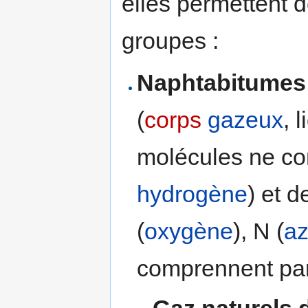
elles permettent 
groupes :
Naphtabitumes
(
corps
gazeux
, 
molécules ne co
hydrogène
) et d
(
oxygène
), N (
az
comprennent par
Gaz naturels 