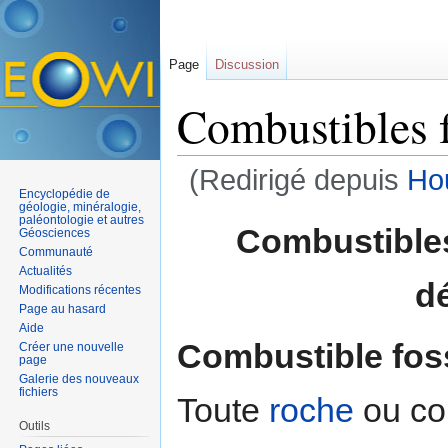
Page
Discussion
Combustibles f
(Redirigé depuis
Hou
Encyclopédie de
Aller à :
navigation
,
rechercher
géologie, minéralogie,
paléontologie et autres
Combustibles
Géosciences
Communauté
Actualités
d
Modifications récentes
Page au hasard
Aide
Combustible fos
Créer une nouvelle
page
Galerie des nouveaux
fichiers
Toute
roche
ou com
Outils