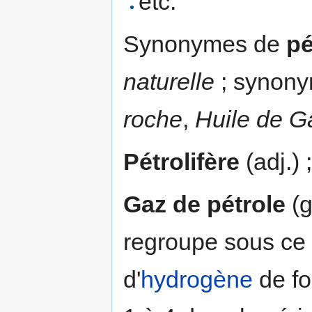
etc.
Synonymes de
pé
naturelle
; synonym
roche
,
Huile de G
Pétrolifère
(adj.) 
Gaz de pétrole
(g
regroupe sous ce
d'
hydrogène
de fo