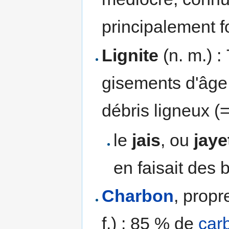
principalement 
Lignite
(n. m.) 
gisements d'âg
débris ligneux (
le
jais
, ou
jaye
en faisait des 
Charbon
, propr
f.) : 85 % de
car