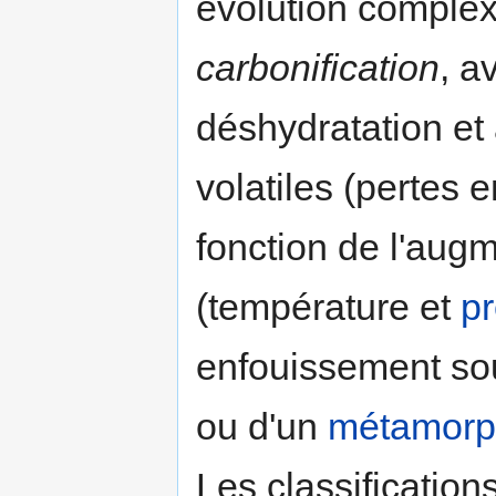
évolution complex
carbonification
, a
déshydratation et
volatiles (pertes 
fonction de l'aug
(température et
p
enfouissement sou
ou d'un
métamorp
Les classification