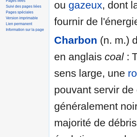
Pages liées
ou
gazeux
, dont 
Suivi des pages liées
Pages spéciales
fournir de l'énerg
Version imprimable
Lien permanent
Information sur la page
Charbon
(n. m.) 
en anglais
coal
: 
sens large, une
r
pouvant servir de
généralement noi
majorité de débri