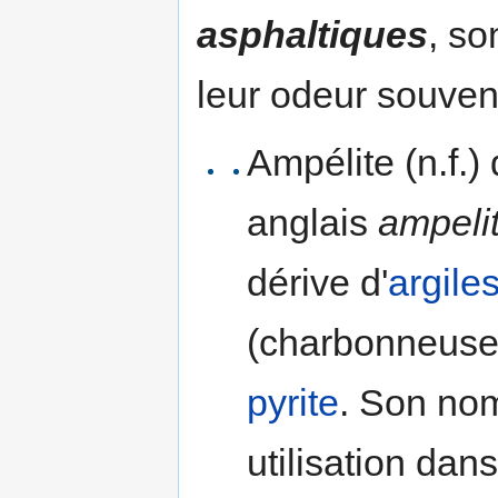
asphaltiques
, so
leur odeur souvent
Ampélite (n.f.)
anglais
ampeli
dérive d'
argile
(charbonneuses
pyrite
. Son no
utilisation da