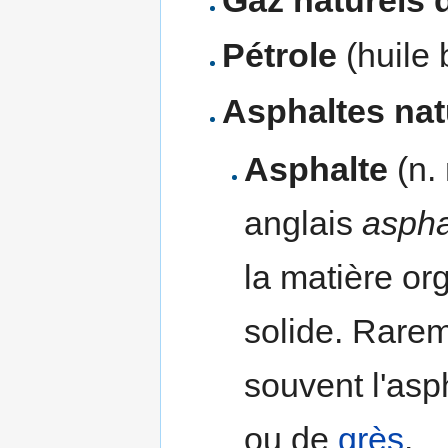
Pétrole
(huile 
Asphaltes nat
Asphalte
(n.
anglais
asphal
la matière or
solide. Rareme
souvent l'asp
ou de
grès
.