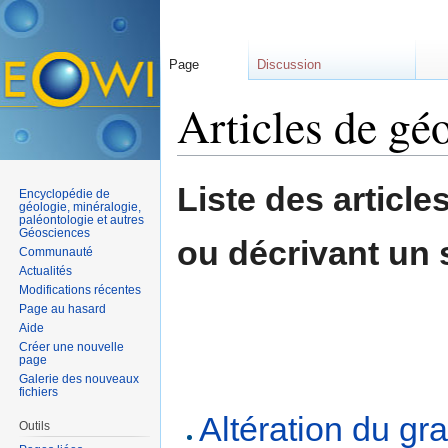
Page
Discussion
Articles de gé
Aller à :
navigation
,
rechercher
Liste des article
Encyclopédie de
géologie, minéralogie,
paléontologie et autres
Géosciences
ou décrivant un s
Communauté
Actualités
Modifications récentes
Page au hasard
Aide
Créer une nouvelle
page
Galerie des nouveaux
fichiers
Altération du gra
Outils