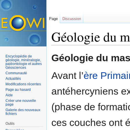
Page
Discussion
Géologie du m
Aller à :
navigation
,
rechercher
Géologie du mas
Encyclopédie de
géologie, minéralogie,
paléontologie et autres
Géosciences
Avant l’
ère
Primai
Communauté
Actualités
Modifications récentes
antéhercyniens exi
Page au hasard
Aide
Créer une nouvelle
(phase de format
page
Galerie des nouveaux
fichiers
ces couches ont é
Outils