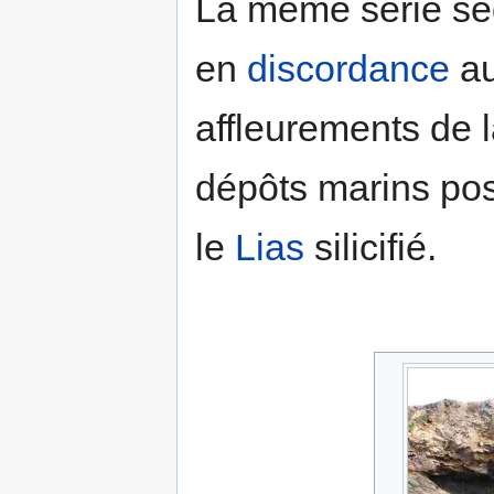
La même série sédi
en
discordance
au
affleurements de 
dépôts marins post
le
Lias
silicifié.