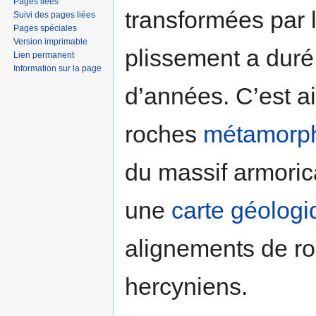
Pages liées
transformées par 
Suivi des pages liées
Pages spéciales
Version imprimable
plissement a duré
Lien permanent
Information sur la page
d’années. C’est a
roches
métamorp
du massif armoric
une
carte géologi
alignements de ro
hercyniens.