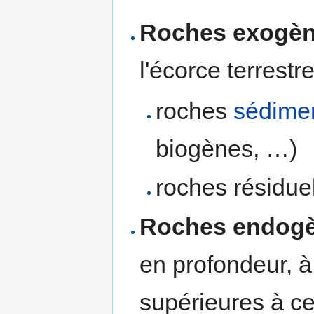
Roches exogè
l'écorce terrestre
roches
sédimen
biogènes, …)
roches résiduel
Roches endog
en profondeur, 
supérieures à ce