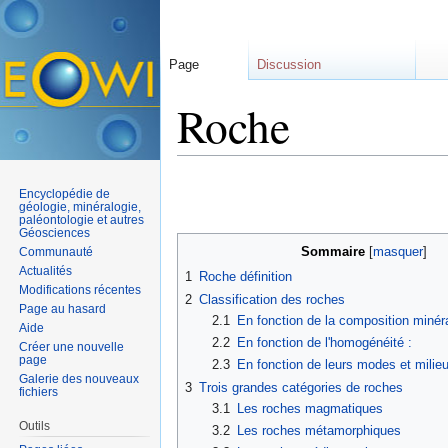
Page
Discussion
Roche
Aller à :
navigation
,
rechercher
Encyclopédie de
géologie, minéralogie,
paléontologie et autres
Géosciences
Sommaire
Communauté
[
masquer
]
Actualités
1
Roche définition
Modifications récentes
2
Classification des roches
Page au hasard
2.1
En fonction de la composition minéra
Aide
2.2
En fonction de l'homogénéité :
Créer une nouvelle
page
2.3
En fonction de leurs modes et milieu
Galerie des nouveaux
3
Trois grandes catégories de roches
fichiers
3.1
Les roches magmatiques
Outils
3.2
Les roches métamorphiques