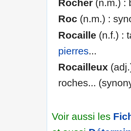
Rocher
(n.m.) :
Roc
(n.m.) : sy
Rocaille
(n.f.) :
pierres
...
Rocailleux
(adj.
roches... (syno
Voir aussi les
Fic