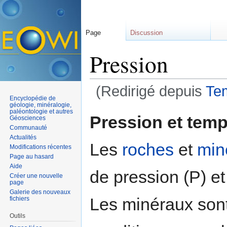
Page
Discussion
Pression
(Redirigé depuis
Te
Encyclopédie de
Aller à :
navigation
,
rechercher
géologie, minéralogie,
paléontologie et autres
Pression et temp
Géosciences
Communauté
Actualités
Les
roches
et
min
Modifications récentes
Page au hasard
Aide
de pression (P) et
Créer une nouvelle
page
Galerie des nouveaux
Les minéraux sont
fichiers
Outils