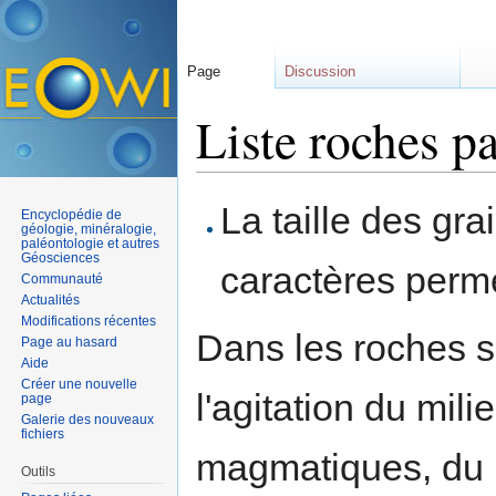
Page
Discussion
Liste roches pa
Aller à :
navigation
,
rechercher
La taille des gr
Encyclopédie de
géologie, minéralogie,
paléontologie et autres
Géosciences
caractères permet
Communauté
Actualités
Modifications récentes
Dans les roches s
Page au hasard
Aide
Créer une nouvelle
l'agitation du mil
page
Galerie des nouveaux
fichiers
magmatiques, du 
Outils