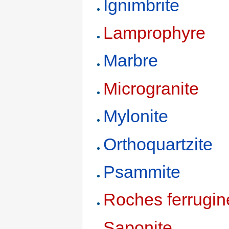
Ignimbrite
Lamprophyre
Marbre
Microgranite
Mylonite
Orthoquartzite
Psammite
Roches ferrugi
Saponite