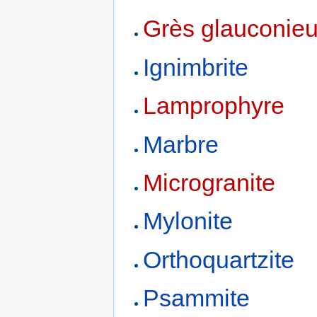
Grès glauconie
Ignimbrite
Lamprophyre
Marbre
Microgranite
Mylonite
Orthoquartzite
Psammite