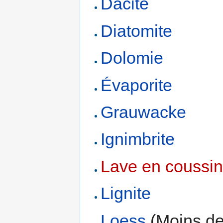
Dacite
Diatomite
Dolomie
Évaporite
Grauwacke
Ignimbrite
Lave en coussi
Lignite
Loess
(Moins de