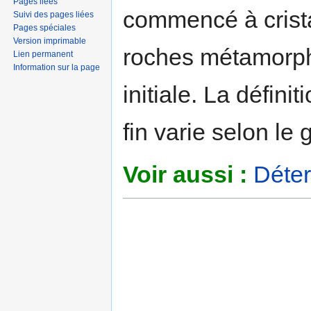
Pages liées
commencé à crista
Suivi des pages liées
Pages spéciales
Version imprimable
roches métamorphi
Lien permanent
Information sur la page
initiale. La défini
fin varie selon le
Voir aussi :
Déter