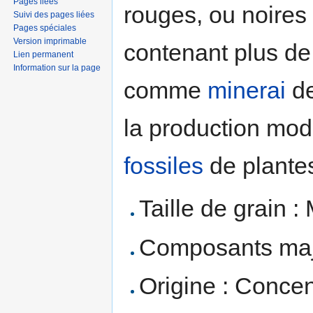
Pages liées
rouges, ou noires 
Suivi des pages liées
Pages spéciales
Version imprimable
contenant plus d
Lien permanent
Information sur la page
comme
minerai
de
la production mode
fossiles
de plantes
Taille de grain 
Composants maj
Origine : Concen