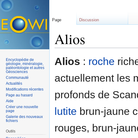
Page
Discussion
Alios
Aller à :
navigation
,
rechercher
Alios
:
roche
rich
Encyclopédie de
géologie, minéralogie,
paléontologie et autres
Géosciences
actuellement les 
Communauté
Actualités
Modifications récentes
profonds de Scand
Page au hasard
Aide
Créer une nouvelle
lutite
brun-jaune 
page
Galerie des nouveaux
fichiers
rouges, brun-jaun
Outils