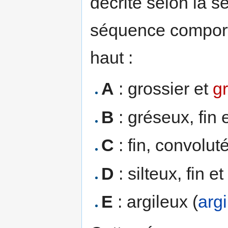
décrite selon la 
séquence comporte
haut :
A
: grossier et
g
B
: gréseux, fin 
C
: fin, convolut
D
: silteux, fin et
E
: argileux (
argi