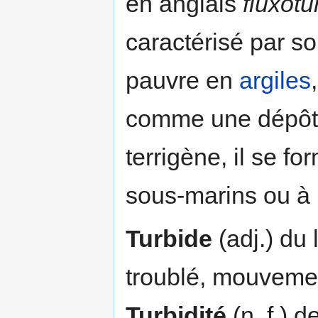
en anglais
fluxotu
caractérisé par s
pauvre en
argiles
comme une dépôt 
terrigène, il se f
sous-marins ou à 
Turbide
(adj.) du 
troublé, mouvem
Turbidité
(n. f.) d