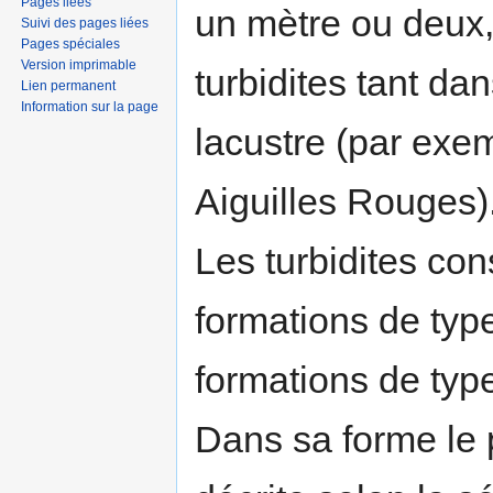
Pages liées
un mètre ou deux,
Suivi des pages liées
Pages spéciales
Version imprimable
turbidites tant da
Lien permanent
Information sur la page
lacustre (par exe
Aiguilles Rouges)
Les turbidites cons
formations de ty
formations de ty
Dans sa forme le p