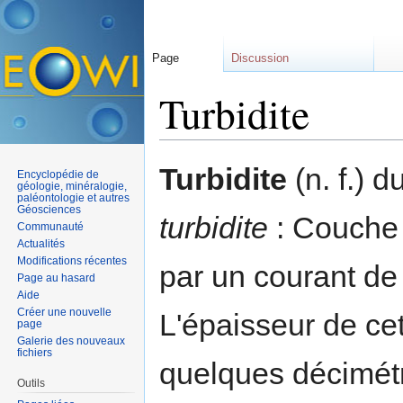
Page
Discussion
Turbidite
Aller à :
navigation
,
rechercher
Turbidite
(n. f.) d
Encyclopédie de
géologie, minéralogie,
paléontologie et autres
Géosciences
turbidite
: Couche
Communauté
Actualités
Modifications récentes
par un courant de 
Page au hasard
Aide
Créer une nouvelle
L'épaisseur de ce
page
Galerie des nouveaux
fichiers
quelques décimétr
Outils