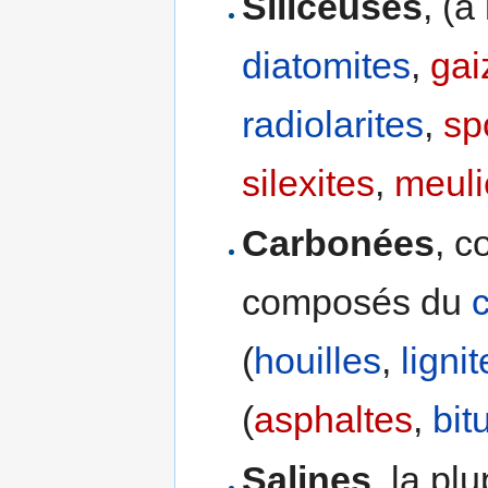
Siliceuses
, (à
diatomites
,
gai
radiolarites
,
sp
silexites
,
meuli
Carbonées
, c
composés du
(
houilles
,
ligni
(
asphaltes
,
bit
Salines
, la pl