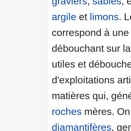
graviers
,
sables
, 
argile
et
limons
. 
correspond à une 
débouchant sur la
utiles et débouche
d'exploitations ar
matières qui, gén
roches
mères. On 
diamantifères
, ge