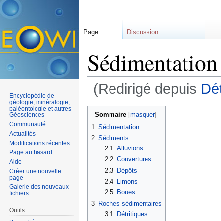
Page
Discussion
Sédimentation
(Redirigé depuis
Dét
Encyclopédie de
Aller à :
navigation
,
rechercher
géologie, minéralogie,
paléontologie et autres
Sommaire
[
masquer
]
Géosciences
Communauté
1
Sédimentation
Actualités
2
Sédiments
Modifications récentes
2.1
Alluvions
Page au hasard
2.2
Couvertures
Aide
2.3
Dépôts
Créer une nouvelle
page
2.4
Limons
Galerie des nouveaux
2.5
Boues
fichiers
3
Roches sédimentaires
Outils
3.1
Détritiques