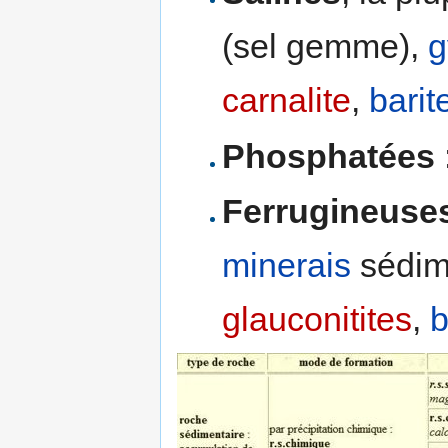
(sel gemme),
g
carnalite
,
barit
Phosphatées
Ferrugineuse
minerais
sédim
glauconitites
,
b