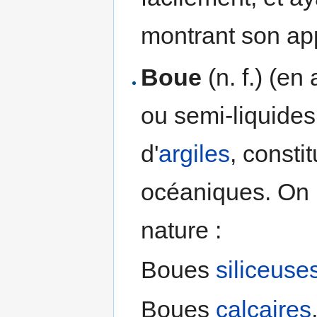
montrant son ap
Boue
(n. f.) (en
ou semi-liquide
d'
argiles
, consti
océaniques. On l
nature :
Boues
siliceuse
Boues
calcaires