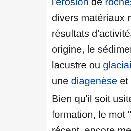
l'
érosion
de
roche
divers matériaux m
résultats d'activi
origine, le sédimen
lacustre ou
glacia
une
diagenèse
et
Bien qu'il soit us
formation, le mot 
récent, encore me