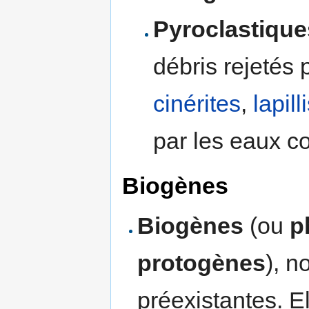
Pyroclastique
débris rejetés 
cinérites
,
lapill
par les eaux c
Biogènes
Biogènes
(ou
p
protogènes
), n
préexistantes. E