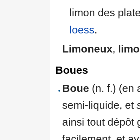
limon des plat
loess
.
Limoneux
,
lim
Boues
Boue
(n. f.) (en
semi-liquide, et
ainsi tout dépôt
facilement, et ay