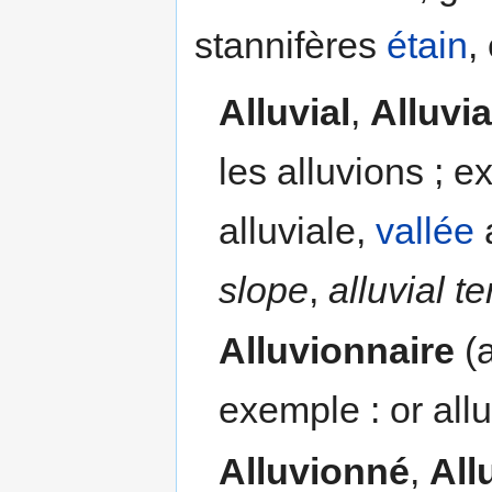
stannifères
étain
,
Alluvial
,
Alluvia
les alluvions ; e
alluviale,
vallée
a
slope
,
alluvial t
Alluvionnaire
(a
exemple : or all
Alluvionné
,
All