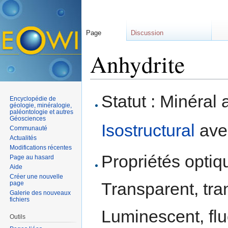
Page
Discussion
Anhydrite
Aller à :
navigation
,
rechercher
Statut : Minéral 
Encyclopédie de
géologie, minéralogie,
paléontologie et autres
Géosciences
Isostructural
ave
Communauté
Actualités
Modifications récentes
Propriétés optiqu
Page au hasard
Aide
Créer une nouvelle
Transparent, tra
page
Galerie des nouveaux
fichiers
Luminescent, fl
Outils