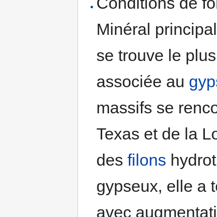
Conditions de fo
Minéral principa
se trouve le plu
associée au
gyp
massifs se renc
Texas et de la L
des
filons
hydrot
gypseux, elle a 
avec augmentati