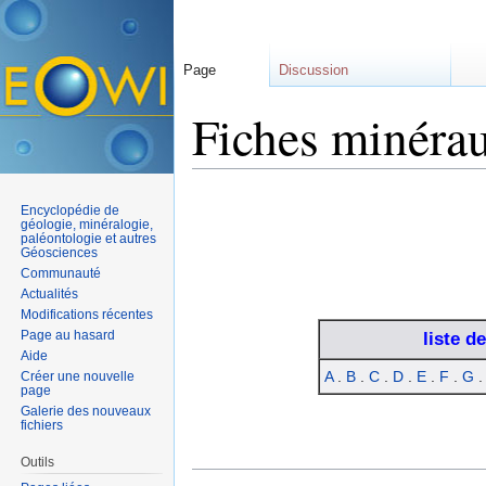
Page
Discussion
Fiches minéra
Aller à :
navigation
,
rechercher
Encyclopédie de
géologie, minéralogie,
paléontologie et autres
Géosciences
Communauté
Actualités
Modifications récentes
Page au hasard
liste d
Aide
A
.
B
.
C
.
D
.
E
.
F
.
G
Créer une nouvelle
page
Galerie des nouveaux
fichiers
Outils