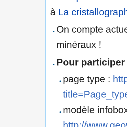
à
La cristallograp
On compte actue
minéraux !
Pour participer
page type :
htt
title=Page_t
modèle infobox
http://www.geo