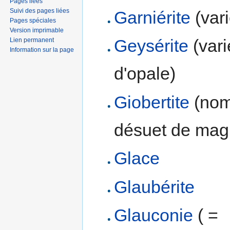
Pages liées
Suivi des pages liées
Garniérite
(vari
Pages spéciales
Version imprimable
Geysérite
(variété
Lien permanent
Information sur la page
d'opale)
Giobertite
(no
désuet de mag
Glace
Glaubérite
Glauconie
( =