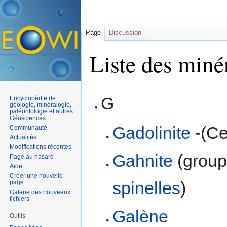
Page
Discussion
Liste des miné
Aller à :
navigation
,
rechercher
G
Encyclopédie de
géologie, minéralogie,
paléontologie et autres
Géosciences
Gadolinite
-(Ce
Communauté
Actualités
Modifications récentes
Gahnite
(group
Page au hasard
Aide
Créer une nouvelle
spinelles
)
page
Galerie des nouveaux
fichiers
Galène
Outils