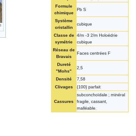
Formule
Pb S
chimique
Système
cubique
cristallin
Classe de
4/m -3 2/m Holoédrie
symétrie
cubique
Réseau de
Faces centrées F
Bravais
Dureté
2,5
"Mohs"
Densité
7,58
Clivages
{100} parfait
subconchoïdale ; minéral
Cassures
fragile, cassant,
malléable.