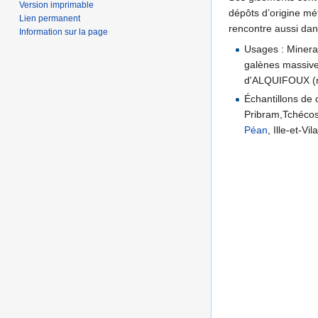
Version imprimable
dépôts d’origine m
Lien permanent
rencontre aussi dan
Information sur la page
Usages : Minera
galènes massives
d'ALQUIFOUX (mo
Échantillons de 
Pribram,Tchécos
Péan
, Ille-et-Vi