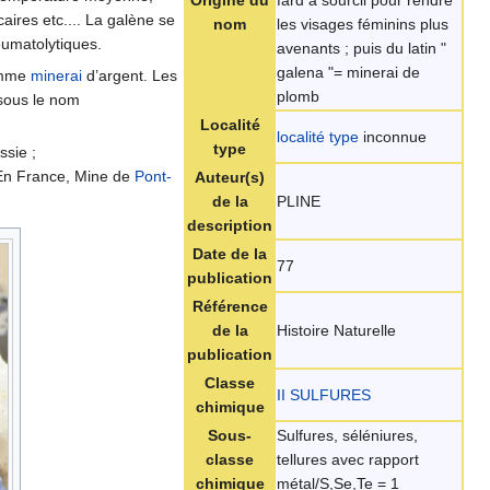
Origine du
fard à sourcil pour rendre
ires etc.... La galène se
nom
les visages féminins plus
eumatolytiques.
avenants ; puis du latin "
galena "= minerai de
comme
minerai
d’argent. Les
plomb
 sous le nom
Localité
localité type
inconnue
type
ssie ;
 En France, Mine de
Pont-
Auteur(s)
de la
PLINE
description
Date de la
77
publication
Référence
de la
Histoire Naturelle
publication
Classe
II SULFURES
chimique
Sous-
Sulfures, séléniures,
classe
tellures avec rapport
chimique
métal/S,Se,Te = 1