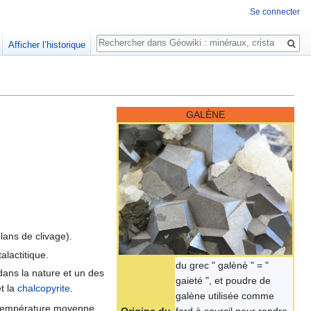
Se connecter
Rechercher
Afficher l’historique
GALÈNE
.
lans de clivage).
alactitique.
du grec " galènè " = "
dans la nature et un des
gaieté ", et poudre de
t la
chalcopyrite
.
galène utilisée comme
 température moyenne,