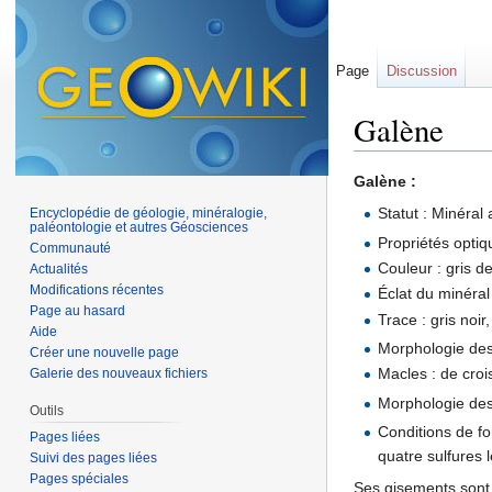
Page
Discussion
Galène
Aller à :
navigation
,
Galène :
Statut : Minéral 
Encyclopédie de géologie, minéralogie,
paléontologie et autres Géosciences
Propriétés optiq
Communauté
Couleur : gris de
Actualités
Modifications récentes
Éclat du minéral 
Page au hasard
Trace : gris noir
Aide
Morphologie des
Créer une nouvelle page
Macles : de croi
Galerie des nouveaux fichiers
Morphologie des a
Outils
Conditions de fo
Pages liées
quatre sulfures 
Suivi des pages liées
Pages spéciales
Ses gisements sont