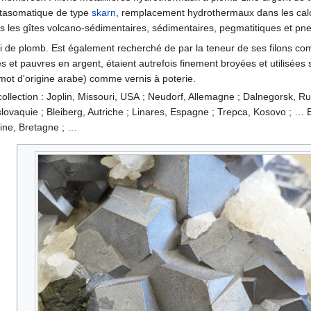
étasomatique de type
skarn
, remplacement hydrothermaux dans les calca
s les gîtes volcano-sédimentaires, sédimentaires, pegmatitiques et pn
i de plomb. Est également recherché de par la teneur de ses filons 
 et pauvres en argent, étaient autrefois finement broyées et utilisées
t d'origine arabe) comme vernis à poterie.
collection : Joplin, Missouri, USA ; Neudorf, Allemagne ; Dalnegorsk, Ru
lovaquie ; Bleiberg, Autriche ; Linares, Espagne ; Trepca, Kosovo ; …
laine, Bretagne ; …