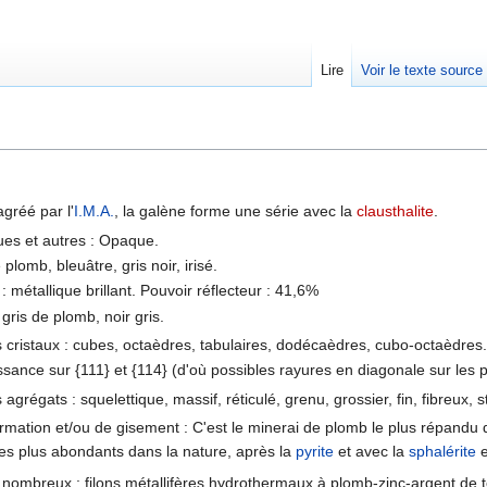
Lire
Voir le texte source
rechercher
agréé par l'
I.M.A.
, la galène forme une série avec la
clausthalite
.
ues et autres : Opaque.
 plomb, bleuâtre, gris noir, irisé.
: métallique brillant. Pouvoir réflecteur : 41,6%
, gris de plomb, noir gris.
 cristaux : cubes, octaèdres, tabulaires, dodécaèdres, cubo-octaèdres
ssance sur {111} et {114} (d'où possibles rayures en diagonale sur les p
grégats : squelettique, massif, réticulé, grenu, grossier, fin, fibreux, st
rmation et/ou de gisement : C'est le minerai de plomb le plus répandu 
les plus abondants dans la nature, après la
pyrite
et avec la
sphalérite
e
 nombreux : filons métallifères hydrothermaux à plomb-zinc-argent de