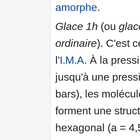
amorphe
.
Glace 1h
(ou
glac
ordinaire
). C'est 
l'
I.M.A.
À la press
jusqu'à une press
bars), les molécul
forment une struct
hexagonal (a = 4,5