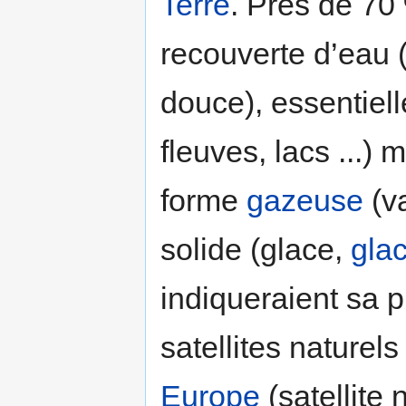
Terre
. Près de 70 
recouverte d’eau 
douce), essentiel
fleuves, lacs ...)
forme
gazeuse
(va
solide (glace,
glac
indiqueraient sa 
satellites naturel
Europe
(satellite 