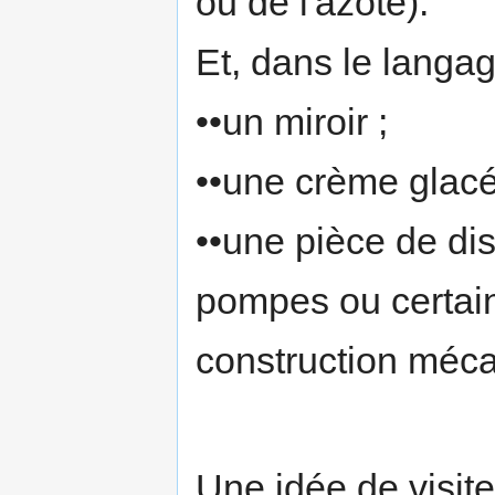
ou de l'azote).
Et, dans le langag
••un miroir ;
••une crème glacé
••une pièce de dis
pompes ou certai
construction méc
Une idée de visite