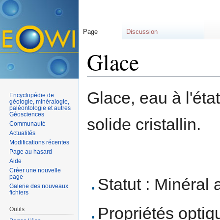
Page
Discussion
Glace
Aller à :
navigation
,
rechercher
Glace, eau à l'éta
Encyclopédie de
géologie, minéralogie,
paléontologie et autres
Géosciences
solide cristallin.
Communauté
Actualités
Modifications récentes
Page au hasard
Aide
Créer une nouvelle
page
Statut : Minéral 
Galerie des nouveaux
fichiers
Propriétés optiqu
Outils