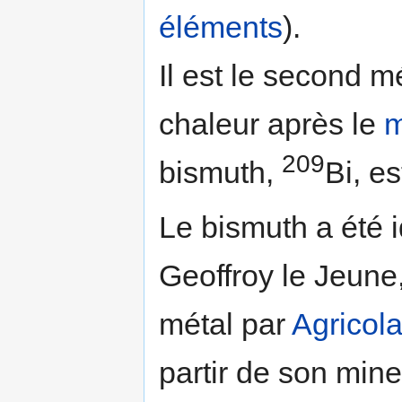
éléments
).
Il est le second 
chaleur après le
m
209
bismuth,
Bi, e
Le bismuth a été 
Geoffroy le Jeune,
métal par
Agricol
partir de son miner