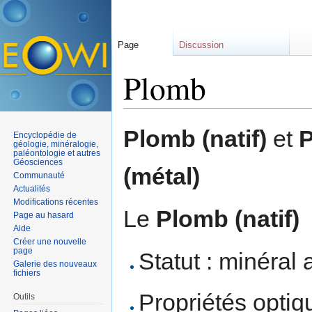
Page
Discussion
Plomb
Aller à :
navigation
,
rechercher
Plomb (natif)
et
P
Encyclopédie de
géologie, minéralogie,
paléontologie et autres
Géosciences
(métal)
Communauté
Actualités
Modifications récentes
Le
Plomb (natif)
Page au hasard
Aide
Créer une nouvelle
page
Statut : minéral 
Galerie des nouveaux
fichiers
Propriétés optiqu
Outils