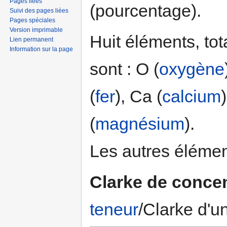
Pages liées
(pourcentage).
Suivi des pages liées
Pages spéciales
Version imprimable
Huit éléments, tot
Lien permanent
Information sur la page
sont : O (
oxygène
(
fer
), Ca (
calcium
(
magnésium
).
Les autres éléme
Clarke de concen
teneur
/Clarke d'