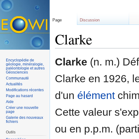
Page
Discussion
Clarke
Aller à :
navigation
,
rechercher
Clarke
(n. m.) Déf
Encyclopédie de
géologie, minéralogie,
paléontologie et autres
Géosciences
Clarke en 1926, l
Communauté
Actualités
Modifications récentes
d'un
élément
chimi
Page au hasard
Aide
Créer une nouvelle
Cette valeur s'ex
page
Galerie des nouveaux
fichiers
ou en p.p.m. (part
Outils