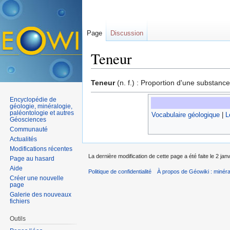
Page
Discussion
Teneur
Aller à :
navigation
,
rechercher
Teneur
(n. f.) : Proportion d'une substanc
Encyclopédie de
géologie, minéralogie,
paléontologie et autres
Vocabulaire géologique
|
L
Géosciences
Communauté
Actualités
Modifications récentes
La dernière modification de cette page a été faite le 2 jan
Page au hasard
Aide
Politique de confidentialité
À propos de Géowiki : minérau
Créer une nouvelle
page
Galerie des nouveaux
fichiers
Outils