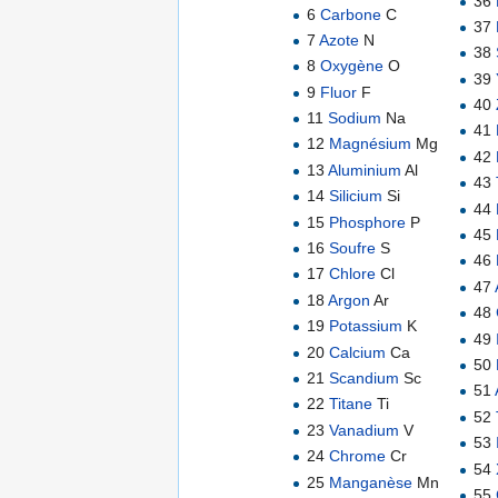
36
6
Carbone
C
37
7
Azote
N
38
8
Oxygène
O
39
9
Fluor
F
40
11
Sodium
Na
41
12
Magnésium
Mg
42
13
Aluminium
Al
43
14
Silicium
Si
44
15
Phosphore
P
45
16
Soufre
S
46
17
Chlore
Cl
47
18
Argon
Ar
48
19
Potassium
K
49
20
Calcium
Ca
50
21
Scandium
Sc
51
22
Titane
Ti
52
23
Vanadium
V
53
24
Chrome
Cr
54
25
Manganèse
Mn
55