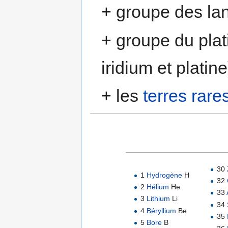
+ groupe des lan
+ groupe du pla
iridium et platine
+ les
terres rare
30
1
Hydrogène
H
32
2
Hélium
He
33
3
Lithium
Li
34
4
Béryllium
Be
35
5
Bore
B