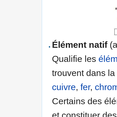
Élément natif
(a
Qualifie les
élém
trouvent dans la 
cuivre
,
fer
,
chro
Certains des él
et constituer de