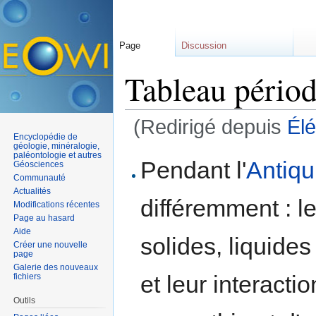
Page
Discussion
Tableau périod
(Redirigé depuis
Él
Encyclopédie de
Aller à :
navigation
,
rechercher
géologie, minéralogie,
paléontologie et autres
Pendant l'
Antiqu
Géosciences
Communauté
Actualités
différemment : l
Modifications récentes
Page au hasard
Aide
solides, liquides
Créer une nouvelle
page
Galerie des nouveaux
et leur interacti
fichiers
Outils