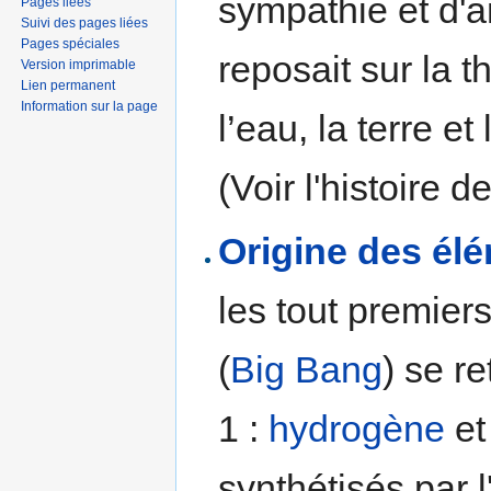
sympathie et d'a
Pages liées
Suivi des pages liées
Pages spéciales
reposait sur la t
Version imprimable
Lien permanent
Information sur la page
l’eau, la terre et l
(Voir l'histoire d
Origine des él
les tout premier
(
Big Bang
) se r
1 :
hydrogène
e
synthétisés par 