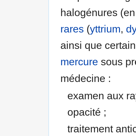
halogénures (en 
rares
(
yttrium
,
d
ainsi que certai
mercure
sous pr
médecine :
examen aux ray
opacité ;
traitement anti