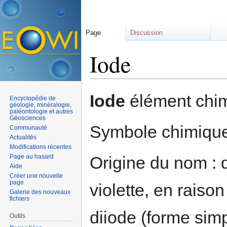
Page
Discussion
Iode
Aller à :
navigation
,
rechercher
Iode
élément chim
Encyclopédie de
géologie, minéralogie,
paléontologie et autres
Géosciences
Symbole chimique 
Communauté
Actualités
Modifications récentes
Page au hasard
Origine du nom : 
Aide
Créer une nouvelle
page
violette, en raison
Galerie des nouveaux
fichiers
diiode (forme simp
Outils