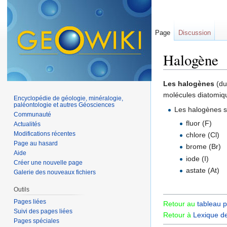
Page
Discussion
Halogène
Aller à :
navigation
,
Les halogènes
(du
molécules diatomiqu
Encyclopédie de géologie, minéralogie,
paléontologie et autres Géosciences
Les halogènes 
Communauté
fluor (F)
Actualités
Modifications récentes
chlore (Cl)
Page au hasard
brome (Br)
Aide
iode (I)
Créer une nouvelle page
astate (At)
Galerie des nouveaux fichiers
Outils
Pages liées
Retour au
tableau 
Suivi des pages liées
Retour à
Lexique d
Pages spéciales