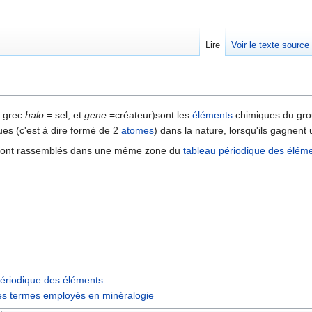
Lire
Voir le texte source
rechercher
 grec
halo
= sel, et
gene
=créateur)sont les
éléments
chimiques du gro
es (c'est à dire formé de 2
atomes
) dans la nature, lorsqu'ils gagnent 
sont rassemblés dans une même zone du
tableau périodique des élém
périodique des éléments
es termes employés en minéralogie