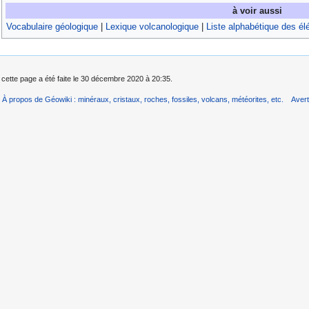
à voir aussi
Vocabulaire géologique
|
Lexique volcanologique
|
Liste alphabétique des él
 cette page a été faite le 30 décembre 2020 à 20:35.
À propos de Géowiki : minéraux, cristaux, roches, fossiles, volcans, météorites, etc.
Aver