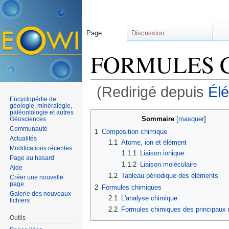
Page
Discussion
FORMULES 
(Redirigé depuis
Él
Encyclopédie de
Aller à :
navigation
,
rechercher
géologie, minéralogie,
paléontologie et autres
Sommaire
[
masquer
]
Géosciences
Communauté
1
Composition chimique
Actualités
1.1
Atome, ion et élément
Modifications récentes
1.1.1
Liaison ionique
Page au hasard
1.1.2
Liaison moléculaire
Aide
1.2
Tableau périodique des éléments
Créer une nouvelle
page
2
Formules chimiques
Galerie des nouveaux
2.1
L'analyse chimique
fichiers
2.2
Formules chimiques des principaux
Outils