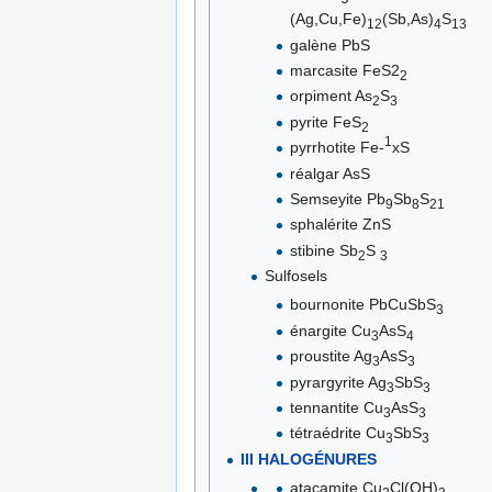
(Ag,Cu,Fe)
(Sb,As)
S
12
4
13
galène PbS
marcasite FeS2
2
orpiment As
S
2
3
pyrite FeS
2
1
pyrrhotite Fe-
xS
réalgar AsS
Semseyite Pb
Sb
S
9
8
21
sphalérite ZnS
stibine Sb
S
2
3
Sulfosels
bournonite PbCuSbS
3
énargite Cu
AsS
3
4
proustite Ag
AsS
3
3
pyrargyrite Ag
SbS
3
3
tennantite Cu
AsS
3
3
tétraédrite Cu
SbS
3
3
III HALOGÉNURES
atacamite Cu
Cl(OH)