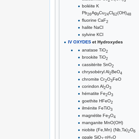
2
3
boléite K
Pb
Ag
Cu
Cl
(OH)
26
9
24
62
48
fluorine CaF
2
halite NaCl
sylvine KCl
IV OXYDES
et Hydroxydes
anatase TiO
2
brookite TiO
2
cassitérite SnO
2
chrysobéryl Al
BeO
2
4
chromite Cr
O
FeO
2
3
corindon Al
O
2
3
hématite Fe
O
2
3
goethite HFeO
2
ilménite FeTiO
3
magnétite Fe
O
3
4
manganite MnO(OH)
niobite (Fe,Mn) (Nb,Ta)
O
2
6
opale SiO
·nH
O
2
2