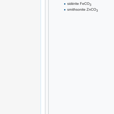
sidérite FeCO
3
smithsonite ZnCO
3