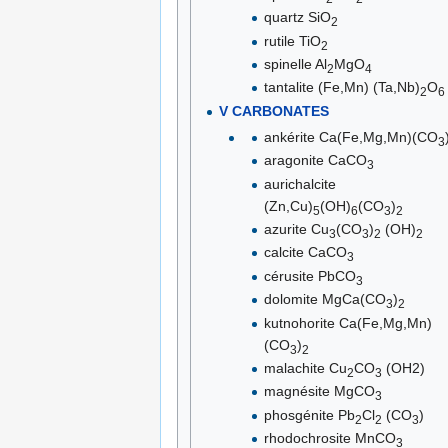
quartz SiO
2
rutile TiO
2
spinelle Al
MgO
2
4
tantalite (Fe,Mn) (Ta,Nb)
O
2
6
V CARBONATES
ankérite Ca(Fe,Mg,Mn)(CO
3
aragonite CaCO
3
aurichalcite
(Zn,Cu)
(OH)
(CO
)
5
6
3
2
azurite Cu
(CO
)
(OH)
3
3
2
2
calcite CaCO
3
cérusite PbCO
3
dolomite MgCa(CO
)
3
2
kutnohorite Ca(Fe,Mg,Mn)
(CO
)
3
2
malachite Cu
CO
(OH2)
2
3
magnésite MgCO
3
phosgénite Pb
Cl
(CO
)
2
2
3
rhodochrosite MnCO
3