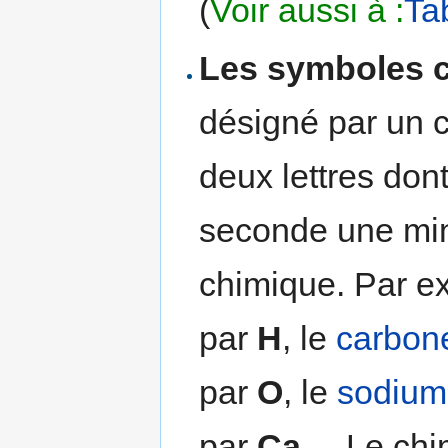
(
Voir aussi à :
Ta
Les symboles 
désigné par un c
deux lettres dont
seconde une min
chimique. Par ex
par
H
, le
carbon
par
O
, le
sodium
par
Ca
... Le ch