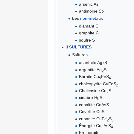
arsenic As
antimoine Sb
Les
non-métaux
diamant C
graphite C
soufre S
II SULFURES
Sulfures
acanthite Ag
S
2
argentite Ag
S
2
Bornite Cu
FeS
5
4
chalcopyrite CuFeS
2
Chalcosine Cu
S
2
cinabre HgS
cobaltite CoAsS
Covellite CuS
cubanite CuFe
S
2
3
Énargite Cu
AsS
3
4
Freibergite