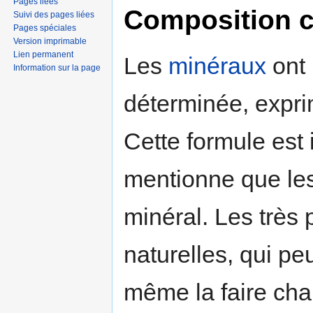
Pages liées
Composition 
Suivi des pages liées
Pages spéciales
Version imprimable
Lien permanent
Les
minéraux
ont 
Information sur la page
déterminée, expri
Cette formule est i
mentionne que le
minéral. Les très 
naturelles, qui pe
même la faire cha