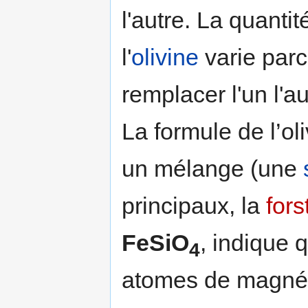
l'autre. La quanti
l'
olivine
varie par
remplacer l'un l'a
La formule de l’ol
un mélange (une
principaux, la
fors
FeSiO
, indique
4
atomes de magnési