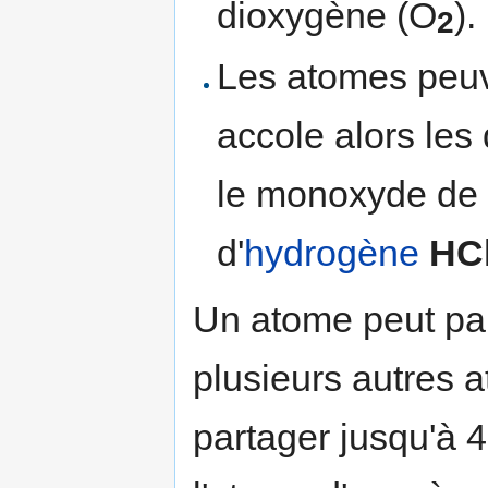
dioxygène (O
).
2
Les atomes peuve
accole alors les
le monoxyde d
d'
hydrogène
HC
Un atome peut par
plusieurs autres a
partager jusqu'à 4