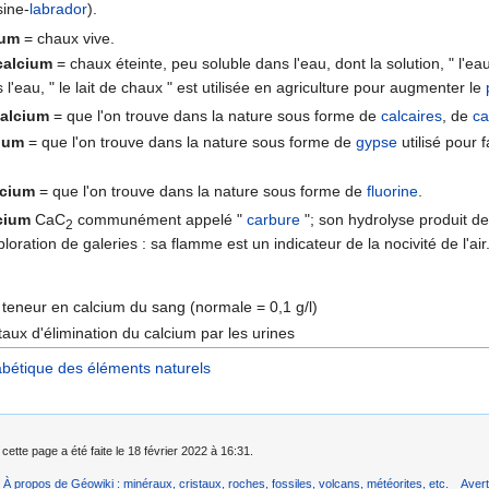
sine-
labrador
).
ium
= chaux vive.
calcium
= chaux éteinte, peu soluble dans l'eau, dont la solution, " l'
l'eau, " le lait de chaux " est utilisée en agriculture pour augmenter le
calcium
= que l'on trouve dans la nature sous forme de
calcaires
, de
ca
cium
= que l'on trouve dans la nature sous forme de
gypse
utilisé pour f
lcium
= que l'on trouve dans la nature sous forme de
fluorine
.
cium
CaC
communément appelé "
carbure
"; son hydrolyse produit de 
2
loration de galeries : sa flamme est un indicateur de la nocivité de l'air
 : teneur en calcium du sang (normale = 0,1 g/l)
 : taux d'élimination du calcium par les urines
abétique des éléments naturels
cette page a été faite le 18 février 2022 à 16:31.
À propos de Géowiki : minéraux, cristaux, roches, fossiles, volcans, météorites, etc.
Aver