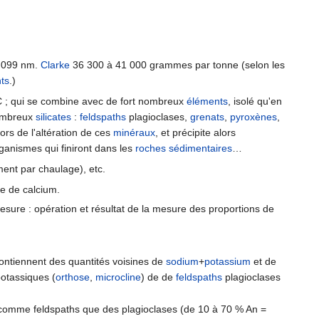
,099 nm.
Clarke
36 300 à 41 000 grammes par tonne (selon les
ts
.)
°C ; qui se combine avec de fort nombreux
éléments
, isolé qu'en
 nombreux
silicates
:
feldspaths
plagioclases,
grenats
,
pyroxènes
,
 lors de l'altération de ces
minéraux
, et précipite alors
organismes qui finiront dans les
roches sédimentaires
…
ent par chaulage), etc.
ce de calcium.
 mesure : opération et résultat de la mesure des proportions de
ontiennent des quantités voisines de
sodium
+
potassium
et de
otassiques (
orthose
,
microcline
) de de
feldspaths
plagioclases
 comme feldspaths que des plagioclases (de 10 à 70 % An =