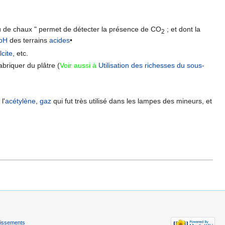
eau de chaux " permet de détecter la présence de CO
; et dont la
2
pH
des terrains
acides
•
lcite
, etc.
abriquer du plâtre (
Voir aussi à
Utilisation des richesses du sous-
l'
acétylène
,
gaz
qui fut très utilisé dans les lampes des mineurs, et
.
tissements