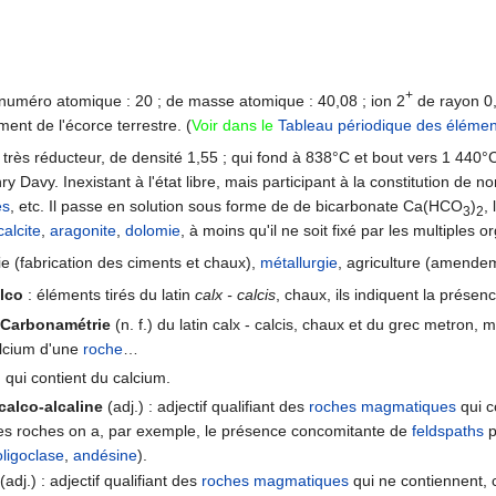
+
numéro atomique : 20 ; de masse atomique : 40,08 ; ion 2
de rayon 0
ent de l'écorce terrestre. (
Voir dans le
Tableau périodique des élémen
 très réducteur, de densité 1,55 ; qui fond à 838°C et bout vers 1 440
 Davy. Inexistant à l'état libre, mais participant à la constitution de
es
, etc. Il passe en solution sous forme de de bicarbonate Ca(HCO
)
,
3
2
calcite
,
aragonite
,
dolomie
, à moins qu'il ne soit fixé par les multiples 
trie (fabrication des ciments et chaux),
métallurgie
, agriculture (amendem
alco
: éléments tirés du latin
calx - calcis
, chaux, ils indiquent la présen
,
Carbonamétrie
(n. f.) du latin calx - calcis, chaux et du grec metron,
lcium d'une
roche
…
: qui contient du calcium.
 calco-alcaline
(adj.) : adjectif qualifiant des
roches magmatiques
qui c
es roches on a, par exemple, le présence concomitante de
feldspaths
p
oligoclase
,
andésine
).
(adj.) : adjectif qualifiant des
roches magmatiques
qui ne contiennent,