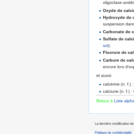
oligoclase-andé
Oxyde de calc
Hydroxyde de 
suspension dans 
Carbonate de 
Sulfate de cal
sol
).
Fluorure de ca
Carbure de cal
encore lors d'exp
et aussi:
calcémie (n. f.)
calciurie (n. f.)
Retour à
Liste alph
La dernière modification de 
Politique de confidentialité