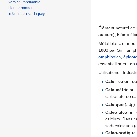
Version imprimable
Lien permanent
Information sur la page
Élément naturel de 
auteurs), 5ième élém
Métal blanc et mou,
1808 par Sir Humphry
amphiboles
,
épidot
essentiellement en
Utilisations : Indus
Calc - calci - c
Calcimétrie
ou
carbonate de ca
Calcique
(adj.) 
Calco-alcalin -
calcium. Dans c
sodi-calciques (
Calco-sodique