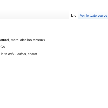
Lire
Voir le texte source
rechercher
turel, métal alcalino terreux)
 Ca
 latin
calx - calcis
, chaux.