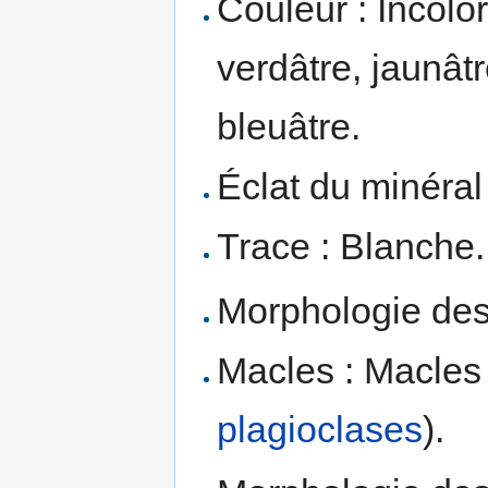
Couleur : Incolore
verdâtre, jaunât
bleuâtre.
Éclat du minéral 
Trace : Blanche.
Morphologie des 
Macles : Macles 
plagioclases
).