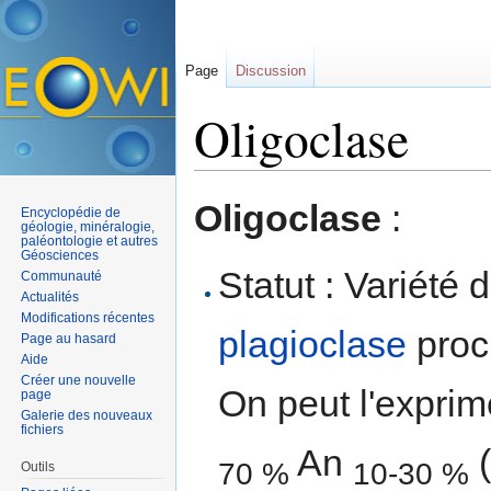
Page
Discussion
Oligoclase
Aller à :
navigation
,
rechercher
Oligoclase
:
Encyclopédie de
géologie, minéralogie,
paléontologie et autres
Géosciences
Statut : Variété 
Communauté
Actualités
Modifications récentes
plagioclase
proc
Page au hasard
Aide
Créer une nouvelle
On peut l'exprim
page
Galerie des nouveaux
fichiers
An
(
70 %
10-30 %
Outils