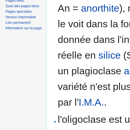
Pages liées
An =
anorthite
),
Suivi des pages liées
Pages spéciales
Version imprimable
le voit dans la 
Lien permanent
Information sur la page
donnée dans l'in
réelle en
silice
(
un plagioclase
a
variété n'est pl
par l'
I.M.A.
.
l'oligoclase est u