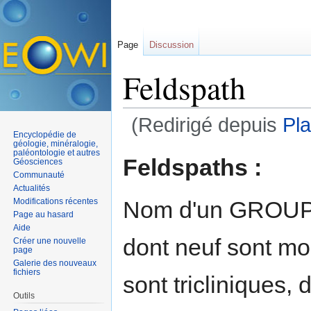
Page
Discussion
Feldspath
(Redirigé depuis
Pla
Encyclopédie de
Aller à :
navigation
,
rechercher
géologie, minéralogie,
paléontologie et autres
Feldspaths :
Géosciences
Communauté
Actualités
Nom d'un GROUP
Modifications récentes
Page au hasard
Aide
dont neuf sont mo
Créer une nouvelle
page
Galerie des nouveaux
fichiers
sont tricliniques,
Outils