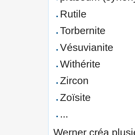
Rutile
Torbernite
Vésuvianite
Withérite
Zircon
Zoïsite
...
Werner créa plus