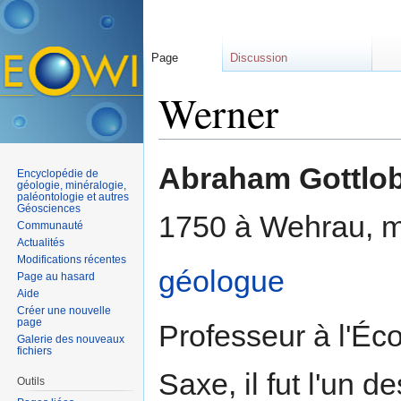
Page
Discussion
Werner
Aller à :
navigation
,
rechercher
Abraham Gottlo
Encyclopédie de
géologie, minéralogie,
paléontologie et autres
Géosciences
1750 à Wehrau, m
Communauté
Actualités
Modifications récentes
géologue
Page au hasard
Aide
Créer une nouvelle
page
Professeur à l'Éc
Galerie des nouveaux
fichiers
Saxe, il fut l'un 
Outils