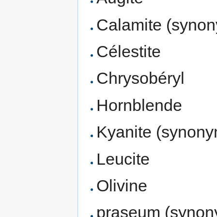
Calamite (synon
Célestite
Chrysobéryl
Hornblende
Kyanite (synony
Leucite
Olivine
praseum (synony