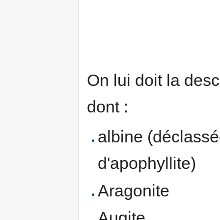
On lui doit la de
dont :
albine (déclass
d'apophyllite)
Aragonite
Augite