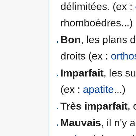
délimitées. (ex :
rhomboèdres...)
Bon
, les plans 
droits (ex :
ortho
Imparfait
, les s
(ex :
apatite
...)
Très imparfait
,
Mauvais
, il n'y