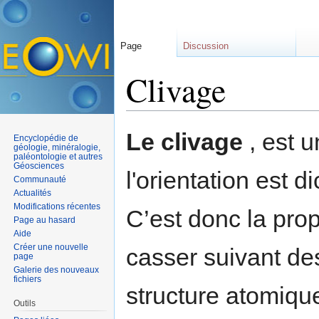
Page
Discussion
Clivage
Aller à :
navigation
,
rechercher
Le clivage
, est 
Encyclopédie de
géologie, minéralogie,
paléontologie et autres
Géosciences
l'orientation est d
Communauté
Actualités
Modifications récentes
C’est donc la pro
Page au hasard
Aide
Créer une nouvelle
casser suivant de
page
Galerie des nouveaux
fichiers
structure atomique
Outils