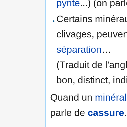
pyrite
...) (on pa
Certains minérau
clivages, peuve
séparation
…
(Traduit de l'angl
bon, distinct, ind
Quand un
minéral
parle de
cassure
.