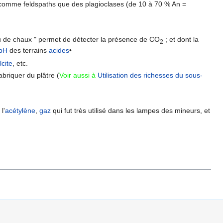
 comme feldspaths que des plagioclases (de 10 à 70 % An =
eau de chaux " permet de détecter la présence de CO
; et dont la
2
pH
des terrains
acides
•
lcite
, etc.
abriquer du plâtre (
Voir aussi à
Utilisation des richesses du sous-
l'
acétylène
,
gaz
qui fut très utilisé dans les lampes des mineurs, et
.