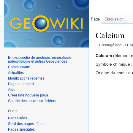
Page
Discussion
Calcium
(Redirigé depuis
Ca
)
Aller à :
navigation
,
Calcium
(élément na
Encyclopédie de géologie, minéralogie,
paléontologie et autres Géosciences
Symbole chimique :
Communauté
Origine du nom : du
Actualités
Modifications récentes
Page au hasard
Aide
Créer une nouvelle page
Galerie des nouveaux fichiers
Outils
Pages liées
Suivi des pages liées
Pages spéciales