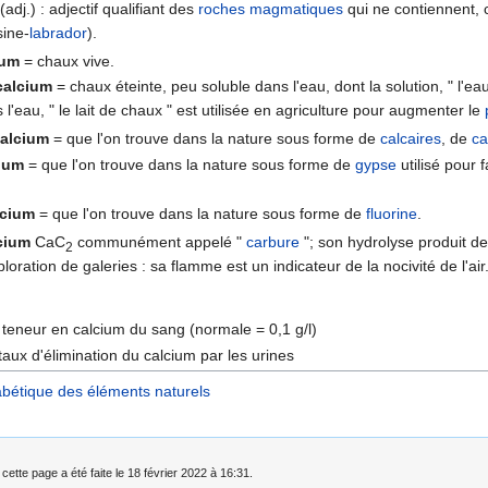
(adj.) : adjectif qualifiant des
roches magmatiques
qui ne contiennent,
sine-
labrador
).
ium
= chaux vive.
calcium
= chaux éteinte, peu soluble dans l'eau, dont la solution, " l'
l'eau, " le lait de chaux " est utilisée en agriculture pour augmenter le
calcium
= que l'on trouve dans la nature sous forme de
calcaires
, de
ca
cium
= que l'on trouve dans la nature sous forme de
gypse
utilisé pour f
lcium
= que l'on trouve dans la nature sous forme de
fluorine
.
cium
CaC
communément appelé "
carbure
"; son hydrolyse produit de 
2
loration de galeries : sa flamme est un indicateur de la nocivité de l'air
 : teneur en calcium du sang (normale = 0,1 g/l)
 : taux d'élimination du calcium par les urines
abétique des éléments naturels
cette page a été faite le 18 février 2022 à 16:31.