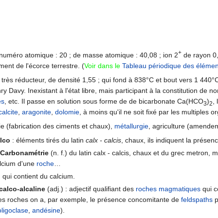
+
numéro atomique : 20 ; de masse atomique : 40,08 ; ion 2
de rayon 0
ent de l'écorce terrestre. (
Voir dans le
Tableau périodique des élémen
 très réducteur, de densité 1,55 ; qui fond à 838°C et bout vers 1 440
 Davy. Inexistant à l'état libre, mais participant à la constitution de
es
, etc. Il passe en solution sous forme de de bicarbonate Ca(HCO
)
,
3
2
calcite
,
aragonite
,
dolomie
, à moins qu'il ne soit fixé par les multiples 
trie (fabrication des ciments et chaux),
métallurgie
, agriculture (amendem
alco
: éléments tirés du latin
calx - calcis
, chaux, ils indiquent la présen
,
Carbonamétrie
(n. f.) du latin calx - calcis, chaux et du grec metron,
lcium d'une
roche
…
: qui contient du calcium.
 calco-alcaline
(adj.) : adjectif qualifiant des
roches magmatiques
qui c
es roches on a, par exemple, le présence concomitante de
feldspaths
p
oligoclase
,
andésine
).