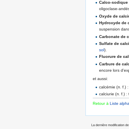
Calco-sodique
oligoclase-andé
Oxyde de calc
Hydroxyde de 
suspension dans 
Carbonate de 
Sulfate de cal
sol
).
Fluorure de ca
Carbure de cal
encore lors d'exp
et aussi:
calcémie (n. f.)
calciurie (n. f.)
Retour à
Liste alph
La dernière modification de 