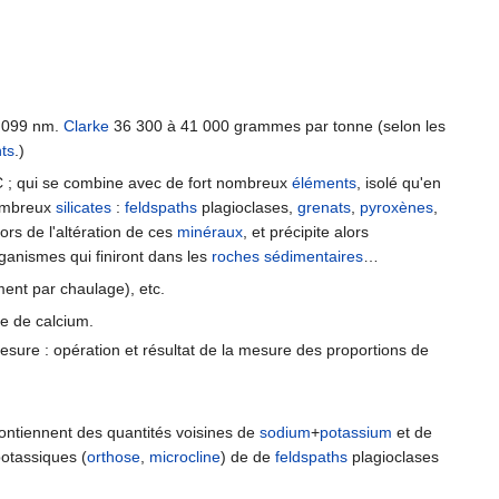
,099 nm.
Clarke
36 300 à 41 000 grammes par tonne (selon les
ts
.)
°C ; qui se combine avec de fort nombreux
éléments
, isolé qu'en
 nombreux
silicates
:
feldspaths
plagioclases,
grenats
,
pyroxènes
,
 lors de l'altération de ces
minéraux
, et précipite alors
organismes qui finiront dans les
roches sédimentaires
…
ent par chaulage), etc.
ce de calcium.
 mesure : opération et résultat de la mesure des proportions de
ontiennent des quantités voisines de
sodium
+
potassium
et de
otassiques (
orthose
,
microcline
) de de
feldspaths
plagioclases