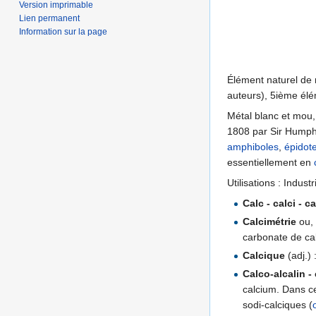
Version imprimable
Lien permanent
Information sur la page
Élément naturel de 
auteurs), 5ième élém
Métal blanc et mou,
1808 par Sir Humphry
amphiboles
,
épidot
essentiellement en
Utilisations : Indus
Calc - calci - c
Calcimétrie
ou
carbonate de ca
Calcique
(adj.) 
Calco-alcalin -
calcium. Dans c
sodi-calciques (