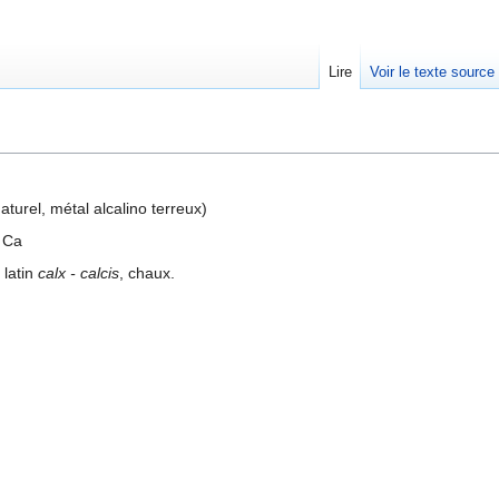
Lire
Voir le texte source
rechercher
turel, métal alcalino terreux)
 Ca
 latin
calx - calcis
, chaux.