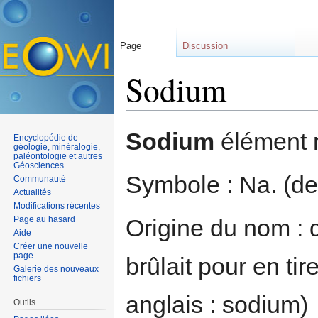
Page
Discussion
Sodium
Aller à :
navigation
,
rechercher
Sodium
élément n
Encyclopédie de
géologie, minéralogie,
paléontologie et autres
Géosciences
Symbole : Na. (de
Communauté
Actualités
Modifications récentes
Page au hasard
Origine du nom : 
Aide
Créer une nouvelle
page
brûlait pour en tir
Galerie des nouveaux
fichiers
anglais : sodium)
Outils