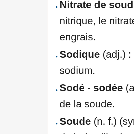
Nitrate de sou
nitrique, le nit
engrais.
Sodique
(adj.) :
sodium.
Sodé - sodée
(a
de la soude.
Soude
(n. f.) (s