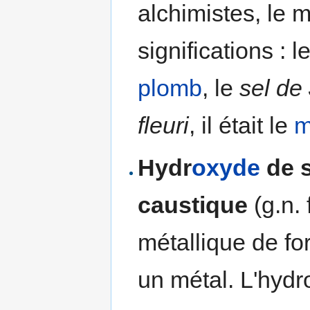
alchimistes, le 
significations : l
plomb
, le
sel de 
fleuri
, il était le
m
Hydr
oxyde
de 
caustique
(g.n.
métallique de f
un métal. L'hydr