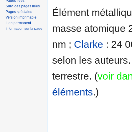
Pages liées
Suivi des pages liées
Élément métalliqu
Pages spéciales
Version imprimable
Lien permanent
masse atomique 2
Information sur la page
nm ;
Clarke
: 24 0
selon les auteurs
terrestre. (
voir dan
éléments
.)