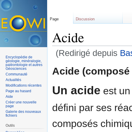
Page
Discussion
Acide
(Redirigé depuis
Ba
Encyclopédie de
Aller à :
navigation
,
rechercher
géologie, minéralogie,
paléontologie et autres
Acide (composé 
Géosciences
Communauté
Actualités
Modifications récentes
Un acide
est un
Page au hasard
Aide
Créer une nouvelle
défini par ses réa
page
Galerie des nouveaux
fichiers
composés chimiqu
Outils