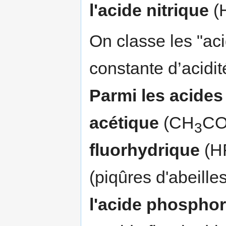
l'acide nitrique
(
On classe les "aci
constante d’acidit
Parmi les acides 
acétique
(CH
CO
3
fluorhydrique
(H
(piqûres d'abeilles
l'acide phospho