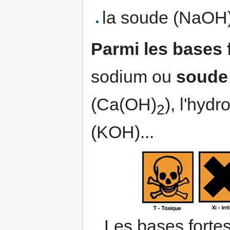
la soude (NaOH
Parmi les bases 
sodium ou
soude
(Ca(OH)
), l'hyd
2
(KOH)...
Les bases forte