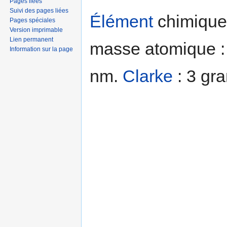
Pages liées
Suivi des pages liées
Élément
chimique 
Pages spéciales
Version imprimable
Lien permanent
masse atomique : 
Information sur la page
nm.
Clarke
: 3 gr