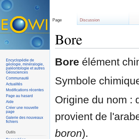
Page
Discussion
Bore
Aller à :
navigation
,
rechercher
Bore
élément chim
Encyclopédie de
géologie, minéralogie,
paléontologie et autres
Géosciences
Symbole chimique
Communauté
Actualités
Modifications récentes
Page au hasard
Origine du nom : 
Aide
Créer une nouvelle
page
provient de l'ara
Galerie des nouveaux
fichiers
boron
).
Outils