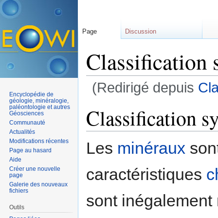
Page
Discussion
Classification
(Redirigé depuis
Cla
Encyclopédie de
Aller à :
navigation
,
rechercher
géologie, minéralogie,
paléontologie et autres
Classification 
Géosciences
Communauté
Actualités
Modifications récentes
Les
minéraux
sont
Page au hasard
Aide
caractéristiques
c
Créer une nouvelle
page
Galerie des nouveaux
fichiers
sont inégalement 
Outils