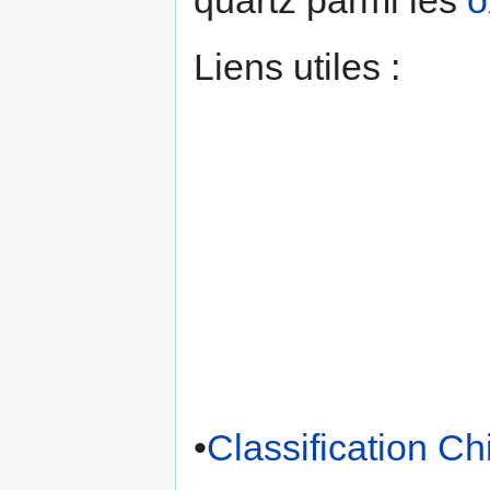
quartz parmi les
o
Liens utiles :
•
Classification C