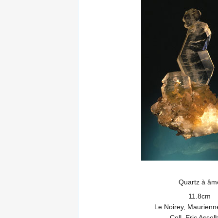
Quartz à âm
11.8cm
Le Noirey, Maurienn
Coll. Eric Assel