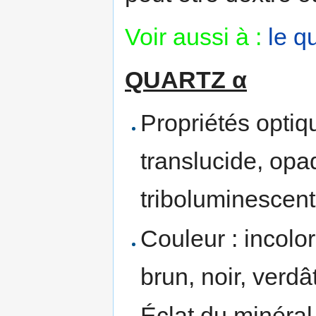
Voir aussi à :
le q
QUARTZ α
Propriétés optiq
translucide, opa
triboluminescent
Couleur : incolor
brun, noir, verdâ
Éclat du minéral 