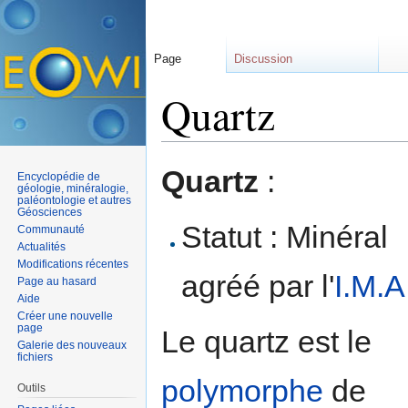
Page
Discussion
Quartz
Aller à :
navigation
,
rechercher
Quartz
:
Encyclopédie de
géologie, minéralogie,
paléontologie et autres
Géosciences
Statut : Minéral
Communauté
Actualités
Modifications récentes
agréé par l'
I.M.A
Page au hasard
Aide
Créer une nouvelle
page
Le quartz est le
Galerie des nouveaux
fichiers
polymorphe
de
Outils