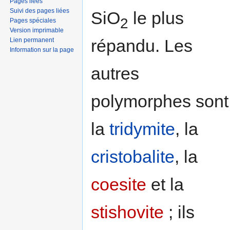
Pages liées
Suivi des pages liées
SiO
le plus
2
Pages spéciales
Version imprimable
répandu. Les
Lien permanent
Information sur la page
autres
polymorphes sont
la
tridymite
, la
cristobalite
, la
coesite
et la
stishovite
; ils