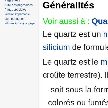
Pages liées
Généralités
Suivi des pages liées
Pages spéciales
Version imprimable
Voir aussi à :
Qua
Lien permanent
Information sur la page
Le quartz est un
m
silicium
de formul
Le quartz est le
m
croûte terrestre). 
-soit sous la fo
colorés ou fumé