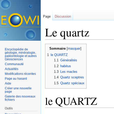
Page
Discussion
Le quartz
Aller à :
navigation
,
rechercher
Sommaire
[
masquer
]
Encyclopédie de
géologie, minéralogie,
1
le QUARTZ
paléontologie et autres
Géosciences
1.1
Généralités
Communauté
1.2
habitus
Actualités
1.3
Les macles
Modifications récentes
1.4
Quartz sceptres
Page au hasard
1.5
Quartz spéciaux
Aide
Créer une nouvelle
page
le QUARTZ
Galerie des nouveaux
fichiers
Outils