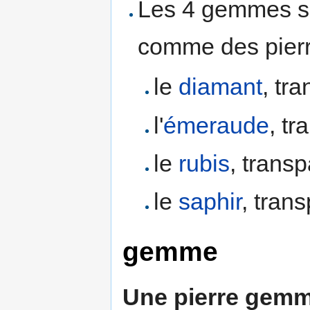
Les 4 gemmes su
comme des pierr
le
diamant
, tr
l'
émeraude
, tr
le
rubis
, transp
le
saphir
, tran
gemme
Une pierre gem