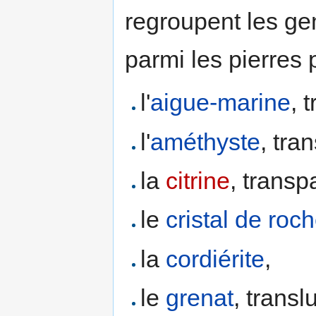
regroupent les g
parmi les pierres 
l'
aigue-marine
, 
l'
améthyste
, tra
la
citrine
, transp
le
cristal de roc
la
cordiérite
,
le
grenat
, transl