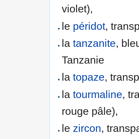
violet),
le
péridot
, transp
la
tanzanite
, bl
Tanzanie
la
topaze
, trans
la
tourmaline
, t
rouge pâle),
le
zircon
, transp