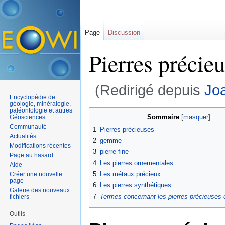
Page
Discussion
Pierres précie
(Redirigé depuis
Joa
Encyclopédie de
Aller à :
navigation
,
rechercher
géologie, minéralogie,
paléontologie et autres
Sommaire
[
masquer
]
Géosciences
Communauté
1
Pierres précieuses
Actualités
2
gemme
Modifications récentes
3
pierre fine
Page au hasard
4
Les pierres ornementales
Aide
5
Les métaux précieux
Créer une nouvelle
page
6
Les pierres synthétiques
Galerie des nouveaux
7
Termes concernant les pierres précieuses
fichiers
Outils