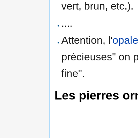
vert, brun, etc.).
....
Attention, l'
opal
précieuses" on 
fine".
Les pierres o