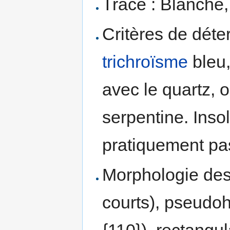
Trace : Blanche,
Critères de déte
trichroïsme
bleu,
avec le quartz, o
serpentine. Inso
pratiquement pas
Morphologie des 
courts), pseudoh
{110}), rectangul