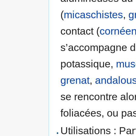
(
micaschistes
,
g
contact (
cornée
s’accompagne 
potassique,
mus
grenat
,
andalous
se rencontre al
foliacées, ou pa
Utilisations : Pa