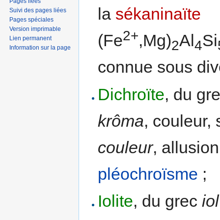
Pages liées
la
sékaninaïte
Suivi des pages liées
Pages spéciales
Version imprimable
2+
(Fe
,Mg)
Al
Si
Lien permanent
2
4
Information sur la page
connue sous div
Dichroïte
, du gr
krôma
, couleur, 
couleur
, allusion
pléochroïsme
;
Iolite
, du grec
iol