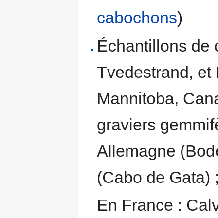
cabochons
)
Échantillons de c
Tvedestrand, et
Mannitoba, Cana
graviers gemmifè
Allemagne (Bod
(Cabo de Gata) 
En France : Calv