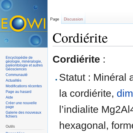
Page
Discussion
Cordiérite
Aller à :
navigation
,
rechercher
Cordiérite
:
Encyclopédie de
géologie, minéralogie,
paléontologie et autres
Géosciences
Statut : Minéral 
Communauté
Actualités
Modifications récentes
la cordiérite,
dim
Page au hasard
Aide
Créer une nouvelle
l’indialite Mg2A
page
Galerie des nouveaux
fichiers
hexagonal, form
Outils