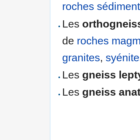
roches sédiment
Les
orthogneis
de
roches magm
granites
,
syénite
Les
gneiss lep
Les
gneiss ana