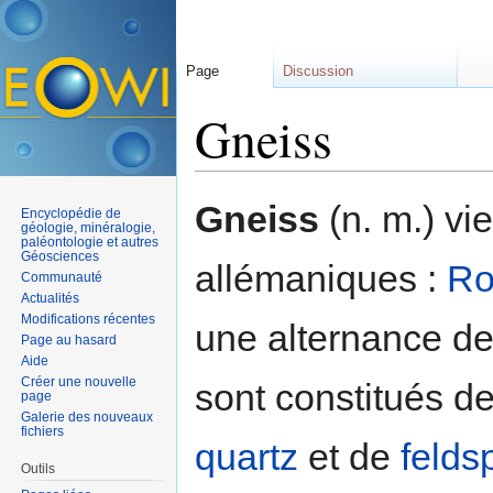
Page
Discussion
Gneiss
Aller à :
navigation
,
rechercher
Gneiss
(n. m.) vi
Encyclopédie de
géologie, minéralogie,
paléontologie et autres
Géosciences
allémaniques :
Ro
Communauté
Actualités
Modifications récentes
une alternance de l
Page au hasard
Aide
Créer une nouvelle
sont constitués d
page
Galerie des nouveaux
fichiers
quartz
et de
felds
Outils