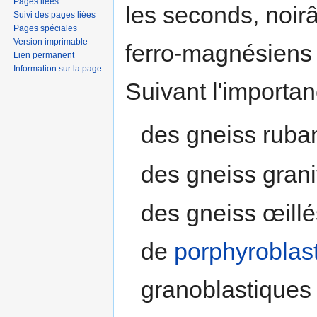
Pages liées
les seconds, noirâ
Suivi des pages liées
Pages spéciales
Version imprimable
ferro-magnésiens 
Lien permanent
Information sur la page
Suivant l'importa
des gneiss ruban
des gneiss grani
des gneiss œillé
de
porphyroblas
granoblastique