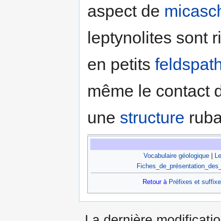
aspect de
micasch
leptynolites sont 
en petits
feldspat
même le contact du
une
structure
ruba
Vocabulaire géologique
|
Le
Fiches_de_présentation_des
Retour à
Préfixes et suffix
La dernière modificatio