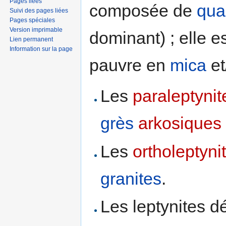
Pages liées
composée de
qua
Suivi des pages liées
Pages spéciales
Version imprimable
dominant) ; elle e
Lien permanent
Information sur la page
pauvre en
mica
et
Les
paraleptynit
grès
arkosiques
Les
ortholeptyni
granites
.
Les leptynites d