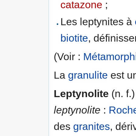
catazone
;
Les leptynites à
biotite
, définissen
(Voir :
Métamorph
La
granulite
est u
Leptynolite
(n. f.
leptynolite
:
Roch
des
granites
, dér