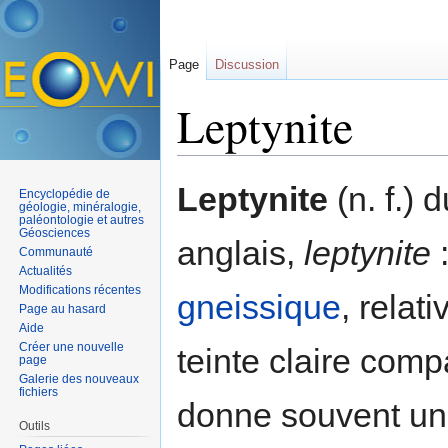
Page
Discussion
Leptynite
Aller à :
navigation
,
rechercher
Leptynite
(n. f.) 
Encyclopédie de
géologie, minéralogie,
paléontologie et autres
Géosciences
anglais,
leptynite
Communauté
Actualités
Modifications récentes
gneissique
, relat
Page au hasard
Aide
Créer une nouvelle
teinte claire comp
page
Galerie des nouveaux
fichiers
donne souvent un 
Outils