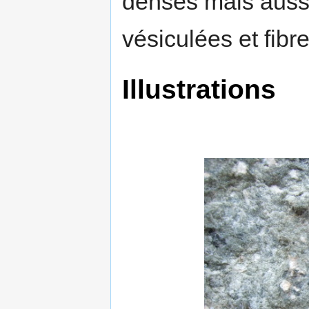
denses mais auss
vésiculées et fibr
Illustrations