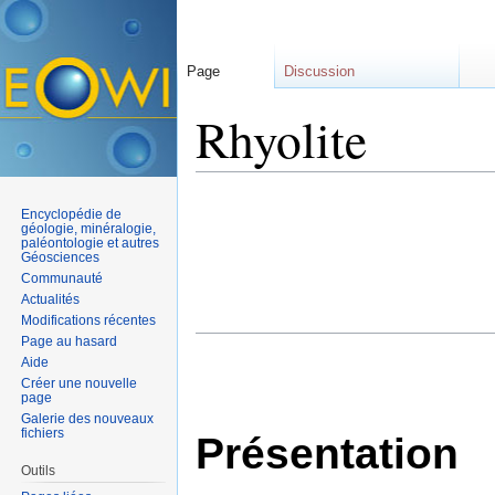
Page
Discussion
Rhyolite
Aller à :
navigation
,
rechercher
Encyclopédie de
géologie, minéralogie,
paléontologie et autres
Géosciences
Communauté
Actualités
Modifications récentes
Page au hasard
Aide
Créer une nouvelle
page
Galerie des nouveaux
fichiers
Présentation
Outils