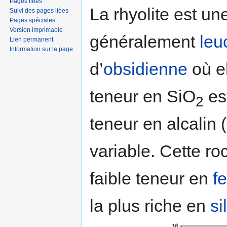
Pages liées
La rhyolite est un
Suivi des pages liées
Pages spéciales
Version imprimable
généralement
leu
Lien permanent
Information sur la page
d’
obsidienne
où el
teneur en SiO
es
2
teneur en alcalin 
variable. Cette ro
faible teneur en
fe
la plus riche en
si