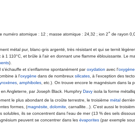
+
 numéro atomique : 12 ; masse atomique : 24,32 ; ion 2
de rayon 0,
ent métal pur, blanc-gris argenté, très résistant et qui se ternit légèrem
t à 1 110°C, et brûle à l'air en donnant une flamme éblouissante. Le m
ments
).
l s'échauffe et s'enflamme spontanément par
oxydation
avec l'
oxygène
mbine à l'
oxygène
dans de nombreux
silicates
, à l'exception des tec
yroxènes
,
amphiboles
, etc.). On trouve encore le magnésium dans la pé
 en Angleterre, par Joseph Black. Humphry
Davy
isola la forme métalli
ément le plus abondant de la croûte terrestre, le troisième
métal
derrière
entes formes, (
magnésite
,
dolomite
, carnallite...). C'est aussi le troi
solubles, ils se concentrent dans l'eau de mer (13 % des sels dissous) 
agnésium peuvent se concentrer dans les
évaporites
(par exemple sous 