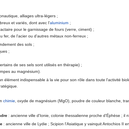
onautique, alliages ultra-légers ;
reux et variés, dont avec l'
aluminium
;
actaire pour le garnissage de fours (verre, ciment) ;
u fer, de l'acier ou d'autres métaux non-ferreux ;
endement des sols ;
ques ;
tains de ses sels sont utilisés en thérapie) ;
lampes au magnésium).
 élément indispensable à la vie pour son rôle dans toute l'activité bio
ratégique.
En
chimie
, oxyde de magnésium (MgO), poudre de couleur blanche, tr
ndre
: ancienne ville d'Ionie, colonie thessalienne proche d'Éphèse ; il 
le
: ancienne ville de Lydie ; Scipion l'Asiatique y vainquit Antochios II e