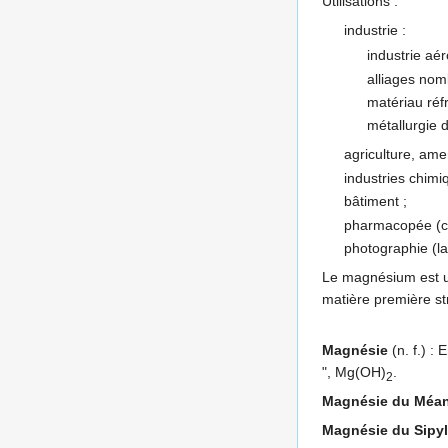
Utilisations :
industrie :
industrie aér
alliages nomb
matériau réfr
métallurgie d
agriculture, am
industries chimi
bâtiment ;
pharmacopée (cer
photographie (
Le magnésium est un
matière première st
Magnésie
(n. f.) : 
", Mg(OH)
.
2
Magnésie du Méa
Magnésie du Sipy