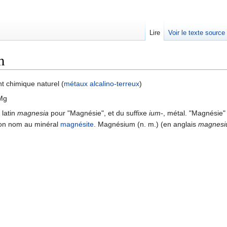
Lire
Voir le texte source
m
rechercher
 chimique naturel (
métaux alcalino-terreux
)
Mg
 latin
magnesia
pour "Magnésie", et du suffixe
ium-
, métal. "Magnésie"
on nom au minéral
magnésite
. Magnésium (n. m.) (en anglais
magnes