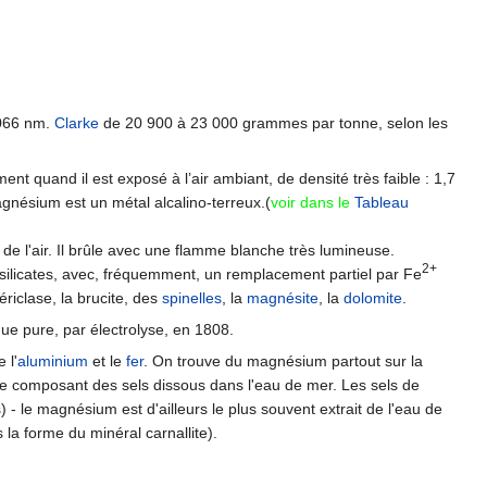
066 nm.
Clarke
de 20 900 à 23 000 grammes par tonne, selon les
ent quand il est exposé à l’air ambiant, de densité très faible : 1,7
agnésium est un métal alcalino-terreux.(
voir dans le
Tableau
de l'air. Il brûle avec une flamme blanche très lumineuse.
2+
tosilicates, avec, fréquemment, un remplacement partiel par Fe
riclase, la brucite, des
spinelles
, la
magnésite
, la
dolomite
.
que pure, par électrolyse, en 1808.
 l'
aluminium
et le
fer
. On trouve du magnésium partout sur la
sième composant des sels dissous dans l'eau de mer. Les sels de
- le magnésium est d'ailleurs le plus souvent extrait de l'eau de
la forme du minéral carnallite).