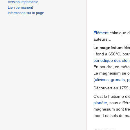
Version imprimable
Lien permanent
Information sur la page
Élément
chimique de
auteurs…
Le magnésium
élém
, fond à 650°C, bou
périodique des élé
En poudre, ce méta
Le magnésium se co
(
olivines
,
grenats
,
p
Découvert en 1755,
C'est le huitième él
planète
, sous différ
magnésium sont très 
mer. Les sels de m