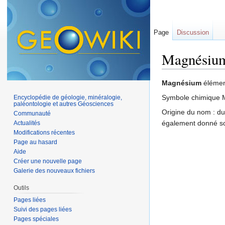
Page
Discussion
Magnésiu
Aller à :
navigation
,
Magnésium
élément
Symbole chimique 
Encyclopédie de géologie, minéralogie,
paléontologie et autres Géosciences
Origine du nom : du
Communauté
également donné s
Actualités
Modifications récentes
Page au hasard
Aide
Créer une nouvelle page
Galerie des nouveaux fichiers
Outils
Pages liées
Suivi des pages liées
Pages spéciales