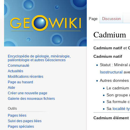
Page
Discussion
Cadmium
Aller à :
navigation
,
Cadmium natif
et
Cadmium natif
Encyclopédie de géologie, minéralogie,
paléontologie et autres Géosciences
Statut : Minéral 
Communauté
Actualités
Isostructural
avec
Modifications récentes
Autres données 
Page au hasard
Aide
Le cadmium n
Créer une nouvelle page
Son groupe 
Galerie des nouveaux fichiers
Sa formule c
Sa
localité t
Outils
Pages liées
Cadmium élément 
Suivi des pages liées
Pages spéciales