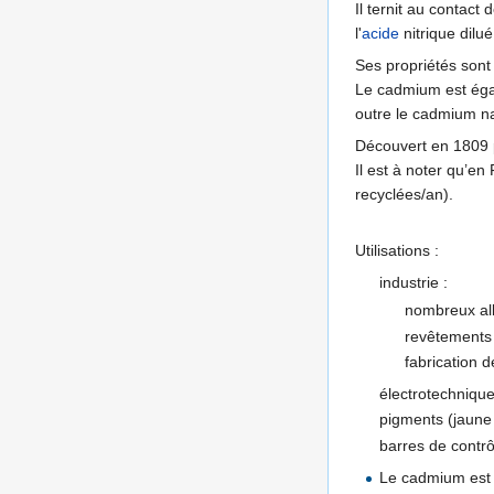
Il ternit au contact
l'
acide
nitrique dilu
Ses propriétés sont
Le cadmium est ég
outre le cadmium na
Découvert en 1809 p
Il est à noter qu’e
recyclées/an).
Utilisations :
industrie :
nombreux alli
revêtements a
fabrication 
électrotechnique
pigments (jaune
barres de contrô
Le cadmium est 