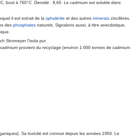
21°C, bout à 765°C. Densité : 8,65. Le cadmium est soluble dans
quel il est extrait de la
sphalérite
et des autres
minerais
zincifères.
ans des
phosphates
naturels. Signalons aussi, à titre anecdotique,
bique.
h Stromeyer l'isola pur.
en cadmium provient du recyclage (environ 1 000 tonnes de cadmium
ganiques). Sa toxicité est connue depuis les années 1950. Le