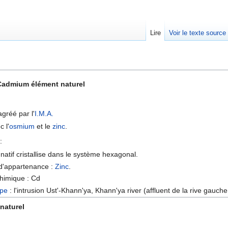
Lire
Voir le texte source
rechercher
Cadmium élément naturel
agréé par l'
I.M.A.
 l'
osmium
et le
zinc
.
:
atif cristallise dans le système hexagonal.
d'appartenance :
Zinc
.
himique : Cd
ype
: l'intrusion Ust'-Khann'ya, Khann'ya river (affluent de la rive gauch
naturel