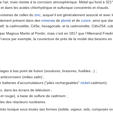
 de l'air, mais résiste à la corrosion atmosphérique. Métal qui fond à 3
é et dans les acides chlorhydrique et sulfurique concentrés et chauds.
 voisines de celles du
zinc
, auquel il est généralement associé et avec le
alement présent dans des
minerais
de
plomb
et de
cuivre
, ainsi que d
tif, la cadmosélite, CdSe, hexagonale, et la cadmoindite, CdIn
2
S
4
, cu
ar Magnus Martin af Pontin, mais c’est en 1817 que l’Allemand Friedric
n France par exemple, la couverture de près de la moitié des besoins 
ages à bas point de fusion (soudures, brasures, fusibles...) ;
nticorrosion (milieu salin) ;
de batteries d'accumulateurs ("piles rechargeables"
nickel
-cadmium).
s, dans les écrans de télévision ;
 et rouge), à base de sulfure de cadmium ;
les des réacteurs nucléaires.
très toxique sous toutes ses formes (solide, vapeur, sels, composés or