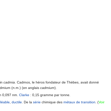
tin
cadmia
. Cadmos, le héros fondateur de Thèbes, avait donné
admium (n.m.) (en anglais
cadmium
).
n 0,097 nm.
Clarke
: 0,15 gramme par tonne.
léable
,
ductile
. De la
série
chimique des
métaux de transition
. (
Voir