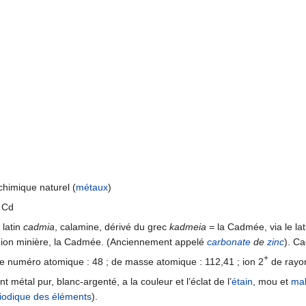
himique naturel (
métaux
)
 Cd
 latin
cadmia
, calamine, dérivé du grec
kadmeia
= la Cadmée, via le la
gion minière, la Cadmée. (Anciennement appelé
carbonate
de
zinc
). C
+
 numéro atomique : 48 ; de masse atomique : 112,41 ; ion 2
de rayo
 métal pur, blanc-argenté, a la couleur et l’éclat de l’
étain
, mou et
mal
iodique des éléments
).