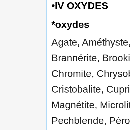
•IV OXYDES
*oxydes
Agate, Améthyste,
Brannérite, Brooki
Chromite, Chrysob
Cristobalite, Cupr
Magnétite, Microli
Pechblende, Pérow