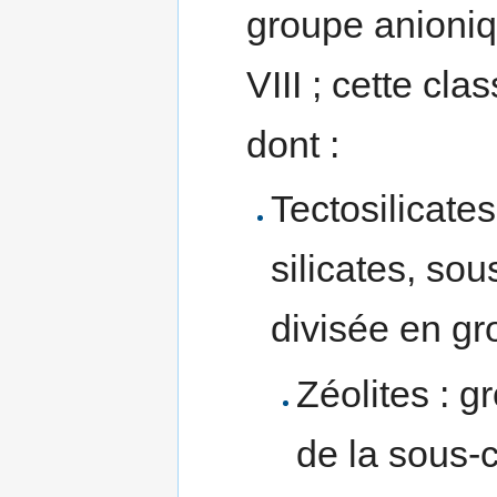
groupe anioniq
VIII ; cette cl
dont :
Tectosilicate
silicates, so
divisée en gr
Zéolites : g
de la sous-c