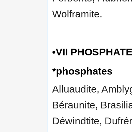
Wolframite.
•VII PHOSPHAT
*phosphates
Alluaudite, Amblyg
Béraunite, Brasili
Déwindtite, Dufrén