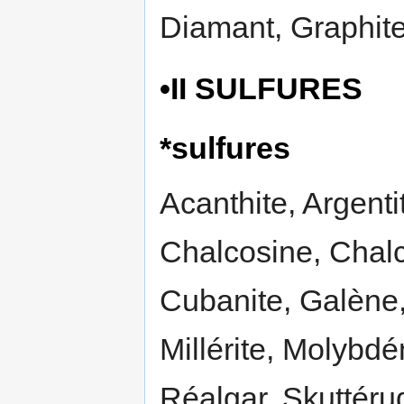
Diamant, Graphite
•II SULFURES
*sulfures
Acanthite, Argenti
Chalcosine, Chalc
Cubanite, Galène,
Millérite, Molybdé
Réalgar, Skuttérud