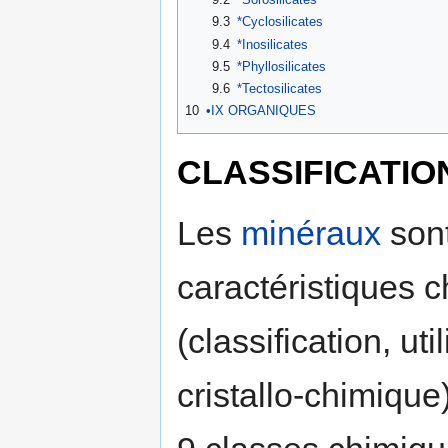
9.3
*Cyclosilicates
9.4
*Inosilicates
9.5
*Phyllosilicates
9.6
*Tectosilicates
10
•IX ORGANIQUES
CLASSIFICATIO
Les
minéraux
sont
caractéristiques 
(classification, ut
cristallo-chimique