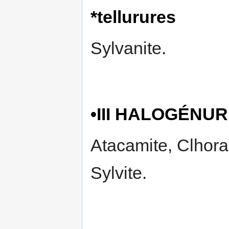
*tellurures
Sylvanite.
•III HALOGÉNU
Atacamite, Clhorar
Sylvite.