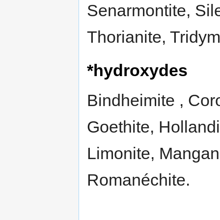
Senarmontite, Sile
Thorianite, Tridymi
*hydroxydes
Bindheimite , Cor
Goethite, Holland
Limonite, Mangani
Romanéchite.