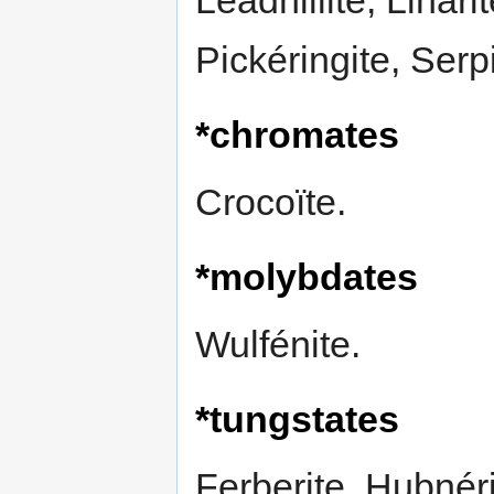
Pickéringite, Serpi
*chromates
Crocoïte.
*molybdates
Wulfénite.
*tungstates
Ferberite, Hubnérit