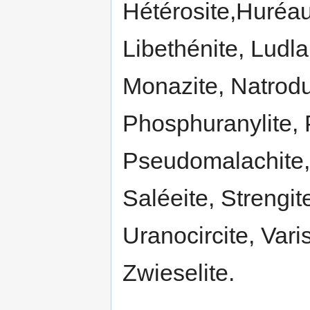
Hétérosite,Huréaul
Libethénite, Ludla
Monazite, Natrodu
Phosphuranylite,
Pseudomalachite,
Saléeite, Strengite
Uranocircite, Varis
Zwieselite.