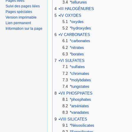
Pages liées
3.4
*tellurures
Suivi des pages liées
4
•III HALOGÉNURES
Pages spéciales
5
•IV OXYDES
Version imprimable
5.1
*oxydes
Lien permanent
5.2
*hydroxydes
Information sur la page
6
•V CARBONATES
6.1
*carbonates
6.2
*nitrates
6.3
*borates
7
•VI SULFATES
7.1
*sulfates
7.2
*chromates
7.3
*molybdates
7.4
*tungstates
8
•VII PHOSPHATES
8.1
*phosphates
8.2
*arséniates
8.3
*vanadates
9
•VIII SILICATES
9.1
*Nésosilicates
9.2
*Sorosilicates