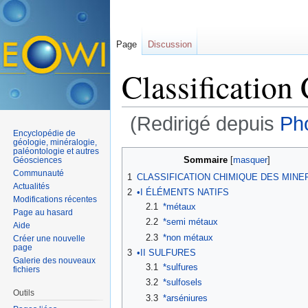
Page
Discussion
Classification
(Redirigé depuis
Ph
Encyclopédie de
Aller à :
navigation
,
rechercher
géologie, minéralogie,
paléontologie et autres
Sommaire
[
masquer
]
Géosciences
Communauté
1
CLASSIFICATION CHIMIQUE DES MINE
Actualités
2
•I ÉLÉMENTS NATIFS
Modifications récentes
2.1
*métaux
Page au hasard
2.2
*semi métaux
Aide
2.3
*non métaux
Créer une nouvelle
page
3
•II SULFURES
Galerie des nouveaux
3.1
*sulfures
fichiers
3.2
*sulfosels
Outils
3.3
*arséniures