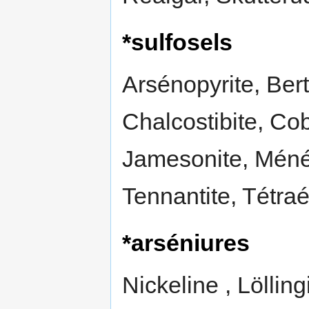
*sulfosels
Arsénopyrite, Bert
Chalcostibite, Cob
Jamesonite, Ménégh
Tennantite, Tétraé
*arséniures
Nickeline , Lölling