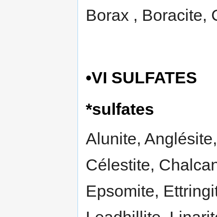
Borax , Boracite, 
•VI SULFATES
*sulfates
Alunite, Anglésite
Célestite, Chalcan
Epsomite, Ettringi
Leadhillite, Linari