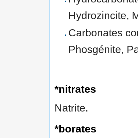
Hydrozincite, 
Carbonates com
Phosgénite, Par
*nitrates
Natrite.
*borates