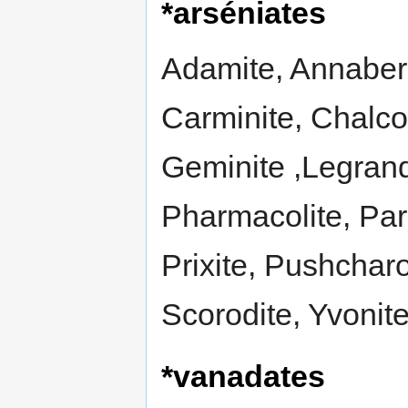
*arséniates
Adamite, Annaberg
Carminite, Chalcop
Geminite ,Legrandi
Pharmacolite, Par
Prixite, Pushcharo
Scorodite, Yvonite
*vanadates