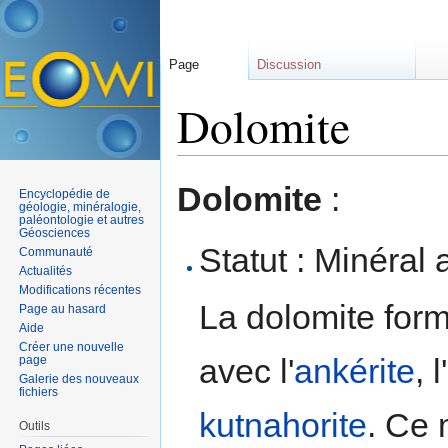
Page
Discussion
Dolomite
Aller à :
navigation
,
rechercher
Dolomite
:
Encyclopédie de
géologie, minéralogie,
paléontologie et autres
Géosciences
Statut : Minéral 
Communauté
Actualités
Modifications récentes
La dolomite form
Page au hasard
Aide
Créer une nouvelle
avec l'
ankérite
, 
page
Galerie des nouveaux
fichiers
kutnahorite
. Ce 
Outils