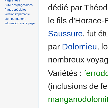
Pages liées
dédié par Théod
Suivi des pages liées
Pages spéciales
Version imprimable
le fils d'Horace
Lien permanent
Information sur la page
Saussure
, fut é
par
Dolomieu
, l
nombreux voyag
Variétés :
ferrod
(inclusions de fer
manganodolomi