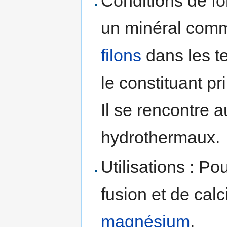
Conditions de fo
un minéral com
filons
dans les t
le constituant p
Il se rencontre a
hydrothermaux.
Utilisations : P
fusion et de cal
magnésium
.