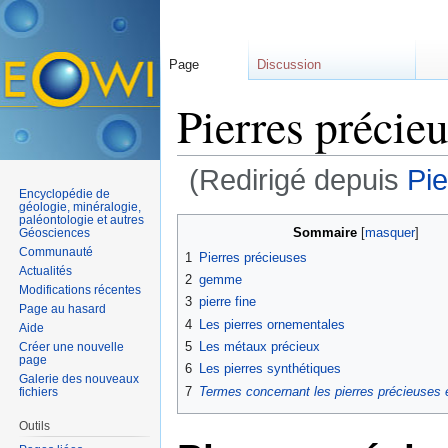
Page
Discussion
Pierres précie
(Redirigé depuis
Pie
Encyclopédie de
Aller à :
navigation
,
rechercher
géologie, minéralogie,
paléontologie et autres
Sommaire
[
masquer
]
Géosciences
Communauté
1
Pierres précieuses
Actualités
2
gemme
Modifications récentes
3
pierre fine
Page au hasard
4
Les pierres ornementales
Aide
5
Les métaux précieux
Créer une nouvelle
page
6
Les pierres synthétiques
Galerie des nouveaux
7
Termes concernant les pierres précieuses
fichiers
Outils