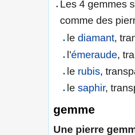
Les 4 gemmes su
comme des pierr
le
diamant
, tr
l'
émeraude
, tr
le
rubis
, transp
le
saphir
, tran
gemme
Une pierre gem