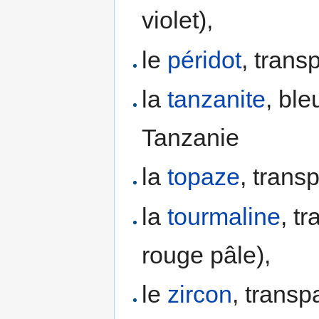
violet),
le
péridot
, transp
la
tanzanite
, bl
Tanzanie
la
topaze
, trans
la
tourmaline
, t
rouge pâle),
le
zircon
, transp