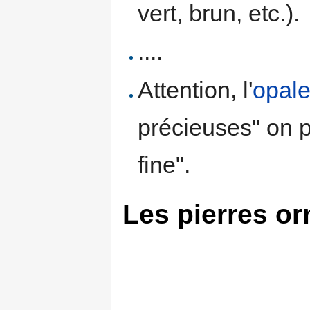
vert, brun, etc.).
....
Attention, l'
opal
précieuses" on 
fine".
Les pierres o