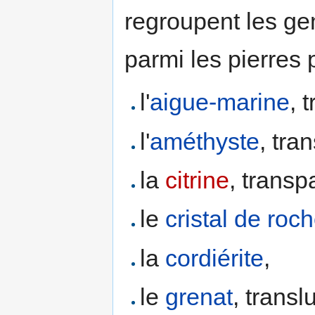
regroupent les g
parmi les pierres 
l'
aigue-marine
, 
l'
améthyste
, tra
la
citrine
, transp
le
cristal de roc
la
cordiérite
,
le
grenat
, transl