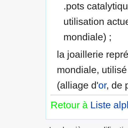
.pots catalytiq
utilisation ac
mondiale) ;
la joaillerie re
mondiale, utilis
(alliage d'
or
, de 
Retour à
Liste al