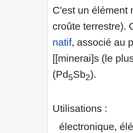
C'est un élément 
croûte terrestre). 
natif
, associé au p
[[minerai]s (le plu
(Pd
Sb
).
5
2
Utilisations :
électronique, é