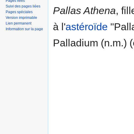
Pages liées
Suivi des pages liées
Pallas Athena
, fi
Pages spéciales
Version imprimable
à l'
astéroïde
"Pall
Lien permanent
Information sur la page
Palladium (n.m.) 