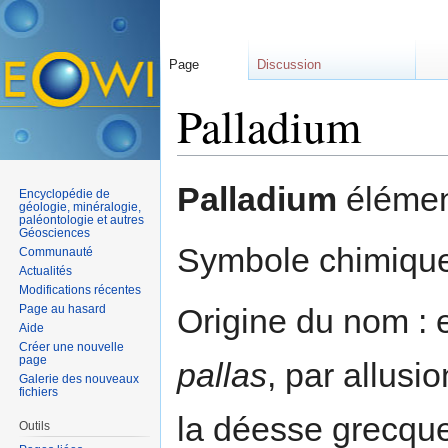
Page
Discussion
Palladium
Aller à :
navigation
,
rechercher
Palladium
élément
Encyclopédie de
géologie, minéralogie,
paléontologie et autres
Géosciences
Symbole chimique
Communauté
Actualités
Modifications récentes
Page au hasard
Origine du nom : e
Aide
Créer une nouvelle
page
pallas
, par allusi
Galerie des nouveaux
fichiers
la déesse grecqu
Outils