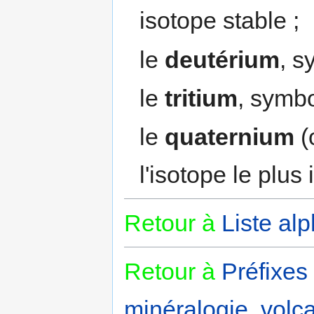
isotope stable ;
le
deutérium
, s
le
tritium
, symb
le
quaternium
(
l'isotope le plus 
Retour à
Liste al
Retour à
Préfixes
minéralogie, volca