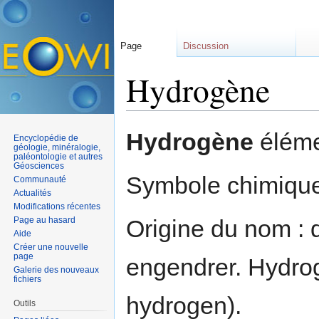
Page
Discussion
Hydrogène
Aller à :
navigation
,
rechercher
Hydrogène
éléme
Encyclopédie de
géologie, minéralogie,
paléontologie et autres
Géosciences
Symbole chimique
Communauté
Actualités
Modifications récentes
Page au hasard
Origine du nom : 
Aide
Créer une nouvelle
page
engendrer. Hydrog
Galerie des nouveaux
fichiers
hydrogen).
Outils